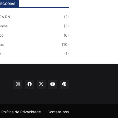
EGORIAS
RA RN
(2)
nios
(3)
co
(6)
ias
(10)
e
(1)
Política de Privacidade
Contate-nos