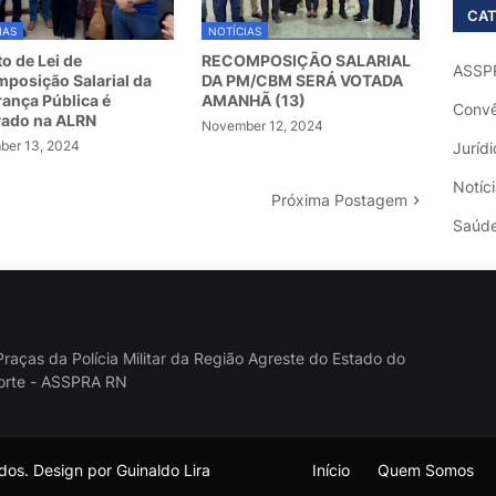
CAT
IAS
NOTÍCIAS
to de Lei de
RECOMPOSIÇÃO SALARIAL
ASSP
posição Salarial da
DA PM/CBM SERÁ VOTADA
ança Pública é
AMANHÃ (13)
Convê
vado na ALRN
November 12, 2024
er 13, 2024
Jurídi
Notíc
Próxima Postagem
Saúd
raças da Polícia Militar da Região Agreste do Estado do
orte - ASSPRA RN
os. Design por Guinaldo Lira
Início
Quem Somos