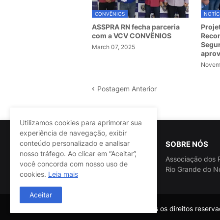
CONVÊNIOS
NOTÍC
ASSPRA RN fecha parceria
Proje
com a VCV CONVÊNIOS
Recom
Segur
March 07, 2025
apro
Novemb
Postagem Anterior
Utilizamos cookies para aprimorar sua
experiência de navegação, exibir
conteúdo personalizado e analisar
SOBRE NÓS
nosso tráfego. Ao clicar em “Aceitar”,
Associação dos P
você concorda com nosso uso de
Rio Grande do N
cookies.
Leia mais
Aceitar
@ASSPRA RN Todos os direitos reservad