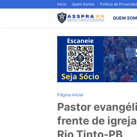
Início
Quem Somos
Política de Privacida
QUEM SOM
Página inicial
Pastor evangél
frente de igrej
Rio Tinto-PB