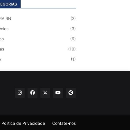
EGORIAS
RA RN
(2)
nios
(3)
co
(6)
ias
(10)
e
(1)
Política de Privacidade
Contate-nos