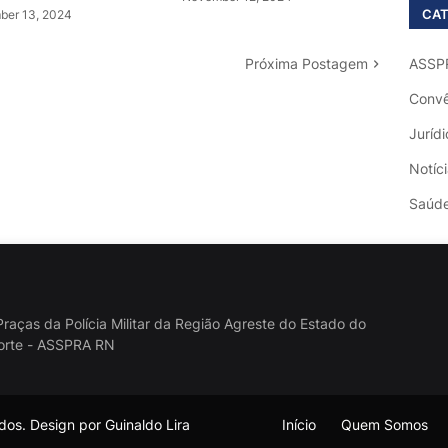
CAT
er 13, 2024
Próxima Postagem
ASSP
Convê
Jurídi
Notíc
Saúd
raças da Polícia Militar da Região Agreste do Estado do
orte - ASSPRA RN
os. Design por Guinaldo Lira
Início
Quem Somos