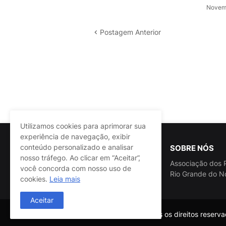
Novemb
Postagem Anterior
Utilizamos cookies para aprimorar sua
experiência de navegação, exibir
conteúdo personalizado e analisar
SOBRE NÓS
nosso tráfego. Ao clicar em “Aceitar”,
Associação dos P
você concorda com nosso uso de
Rio Grande do N
cookies.
Leia mais
Aceitar
@ASSPRA RN Todos os direitos reservad