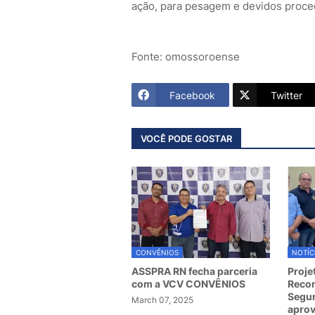
ação, para pesagem e devidos proce
Fonte: omossoroense
Facebook
Twitter
VOCÊ PODE GOSTAR
CONVÊNIOS
NOTÍC
ASSPRA RN fecha parceria
Proje
com a VCV CONVÊNIOS
Recom
Segur
March 07, 2025
apro