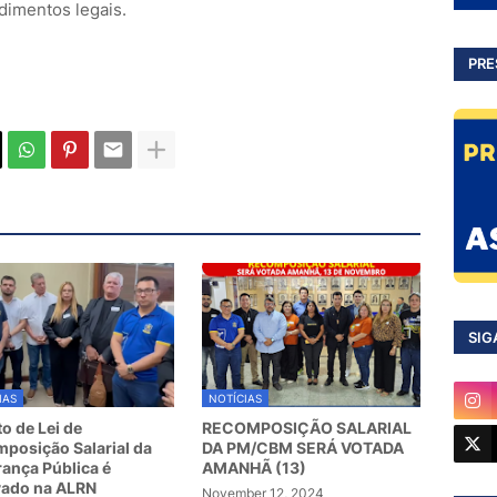
dimentos legais.
PRE
SIG
IAS
NOTÍCIAS
to de Lei de
RECOMPOSIÇÃO SALARIAL
posição Salarial da
DA PM/CBM SERÁ VOTADA
ança Pública é
AMANHÃ (13)
vado na ALRN
November 12, 2024