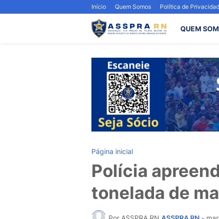
Início
Quem Somos
Política de Privacida
QUEM SOM
Página inicial
Polícia apreen
tonelada de m
Por ASSPRA RN
ASSPRA RN
-
mar