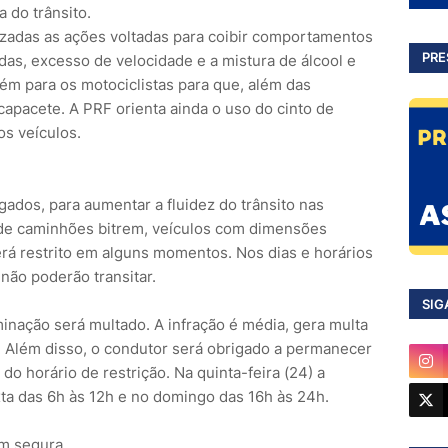
 do trânsito.
izadas as ações voltadas para coibir comportamentos
PRE
das, excesso de velocidade e a mistura de álcool e
ém para os motociclistas para que, além das
capacete. A PRF orienta ainda o uso do cinto de
s veículos.
ados, para aumentar a fluidez do trânsito nas
o de caminhões bitrem, veículos com dimensões
á restrito em alguns momentos. Nos dias e horários
não poderão transitar.
SIG
inação será multado. A infração é média, gera multa
 Além disso, o condutor será obrigado a permanecer
 do horário de restrição. Na quinta-feira (24) a
xta das 6h às 12h e no domingo das 16h às 24h.
em segura