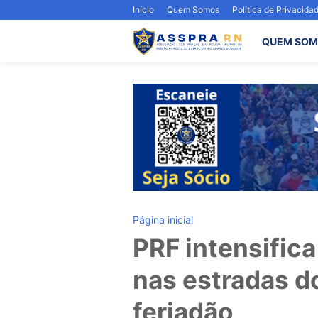
Início
Quem Somos
Política de Privacida
QUEM SOM
Página inicial
PRF intensific
nas estradas d
feriadão