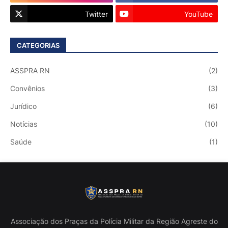
Twitter
YouTube
CATEGORIAS
ASSPRA RN
(2)
Convênios
(3)
Jurídico
(6)
Notícias
(10)
Saúde
(1)
Associação dos Praças da Polícia Militar da Região Agreste do