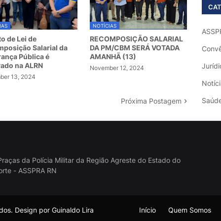
CAT
IAS
NOTÍCIAS
ASSP
to de Lei de
RECOMPOSIÇÃO SALARIAL
posição Salarial da
DA PM/CBM SERÁ VOTADA
Convê
ança Pública é
AMANHÃ (13)
vado na ALRN
Jurídi
November 12, 2024
er 13, 2024
Notíc
Saúd
Próxima Postagem
raças da Polícia Militar da Região Agreste do Estado do
orte - ASSPRA RN
os. Design por Guinaldo Lira
Início
Quem Somos