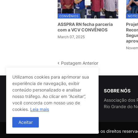
CONVÊNIOS
NOTÍC
ASSPRA RN fecha parceria
Proje
com a VCV CONVÊNIOS
Recom
Segur
March 07, 2025
apro
Novemb
Postagem Anterior
Utilizamos cookies para aprimorar sua
experiência de navegação, exibir
conteúdo personalizado e analisar
SOBRE NÓS
nosso tráfego. Ao clicar em “Aceitar”,
Associação dos P
você concorda com nosso uso de
Rio Grande do N
cookies.
Leia mais
Aceitar
@ASSPRA RN Todos os direitos reservad