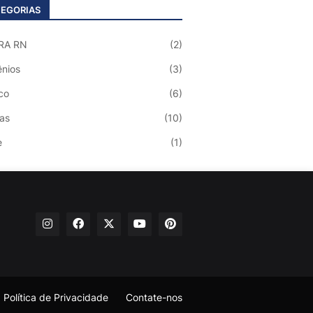
EGORIAS
RA RN
(2)
nios
(3)
co
(6)
ias
(10)
e
(1)
Política de Privacidade
Contate-nos