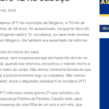
l 08, 2016
adores (PT) do município de Mogeiro, a 110 km de
lva, de 46 anos, foi assassinado, na quarta-feira (6),
SEJ
pingarda calibre 12, na cabeça, na casa onde morava
em Mogeiro. Ele também era assentado da reforma
riança, sem a esposa porque ela havia ido dormir na
nhã, quando ela retornou, encontrou o marido morto e
 ao redor do corpo. Não temos nenhuma dúvida de que
 a polícia encontre logo os culpados. Não iremos
eita”, disse o deputado estadual Frei Anstácio (PT).
PT) informou nesta quinta (7) que solicitou um
egurança Pública da Paraíba, Cláudio leite, para
a presença de uma filha de um ano e um mês, que