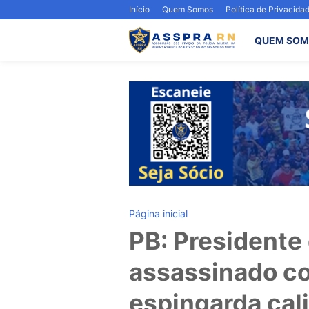
Início
Quem Somos
Política de Privacida
QUEM SOM
Página inicial
PB: Presidente
assassinado co
espingarda cal