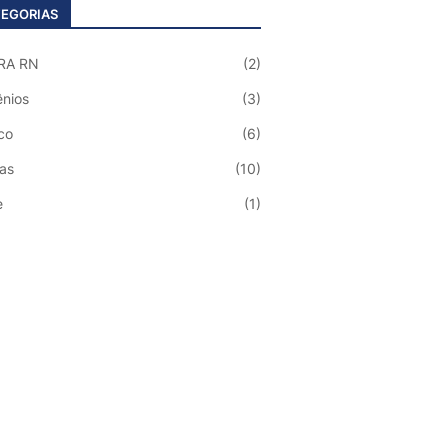
EGORIAS
RA RN
(2)
nios
(3)
co
(6)
ias
(10)
e
(1)