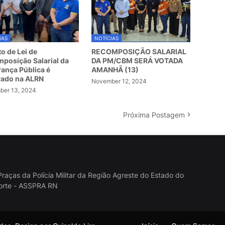
IAS
NOTÍCIAS
to de Lei de
RECOMPOSIÇÃO SALARIAL
posição Salarial da
DA PM/CBM SERÁ VOTADA
ança Pública é
AMANHÃ (13)
vado na ALRN
November 12, 2024
er 13, 2024
Próxima Postagem
raças da Polícia Militar da Região Agreste do Estado do
orte - ASSPRA RN