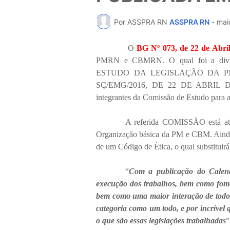
Por ASSPRA RN
ASSPRA RN
-
mai
O
BG Nº 073, de 22 de Abri
PMRN e CBMRN. O qual foi a divu
ESTUDO DA LEGISLAÇÃO DA PMR
SÇ/EMG/2016, DE 22 DE ABRIL DE 2
integrantes da Comissão de Estudo par
A referida COMISSÃO está atu
Organização básica da PM e CBM. Ainda, 
de um Código de Ética, o qual substitui
“
Com a publicação do Calend
execução dos trabalhos, bem como fom
bem como uma maior interação de todo
categoria como um todo, e por incrível 
o que são essas legislações trabalhadas
”