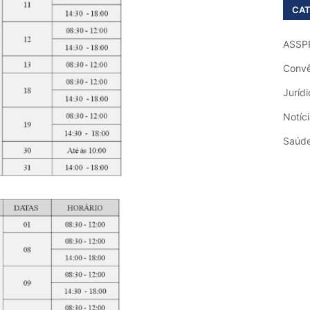
CAT
ASSP
Convê
Jurídi
Notíc
Saúd