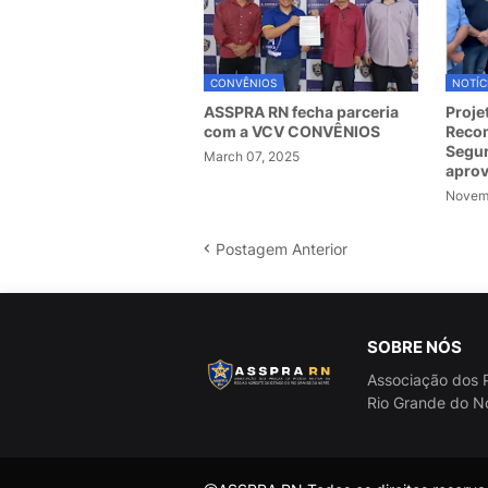
CONVÊNIOS
NOTÍC
ASSPRA RN fecha parceria
Proje
com a VCV CONVÊNIOS
Recom
Segur
March 07, 2025
apro
Novemb
Postagem Anterior
SOBRE NÓS
Associação dos P
Rio Grande do N