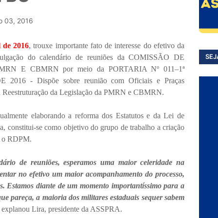
o 03, 2016
l de 2016
, trouxe importante fato de interesse do efetivo da
SEJ
lgação do calendário de reuniões da COMISSÃO DE
N E CBMRN por meio da PORTARIA Nº 011–1ª
016 - Dispõe sobre reunião com Oficiais e Praças
a a Reestruturação da Legislação da PMRN e CBMRN.
almente elaborando a reforma dos Estatutos e da Lei de
constitui-se como objetivo do grupo de trabalho a criação
rá o RDPM.
ário de reuniões, esperamos uma maior celeridade na
entar no efetivo um maior acompanhamento do processo,
s. Estamos diante de um momento importantíssimo para a
que pareça, a maioria dos militares estaduais sequer sabem
 explanou Lira, presidente da ASSPRA.