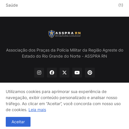
Saúde
(1)
Associação dos Praças da Polícia Militar da Região Agreste do
Estado do Rio Grande do Norte - ASSPRA RN
Utilizamos cookies para aprimorar sua experiência de
navegação, exibir conteúdo personalizado e analisar nosso
Início
Quem Somos
Política de Privacidade
tráfego. Ao clicar em “Aceitar”, você concorda com nosso uso
Contate-nos
de cookies.
Leia mais
@ASSPRA RN Todos os direitos reservados. Design por
Aceitar
Guinaldo Lira