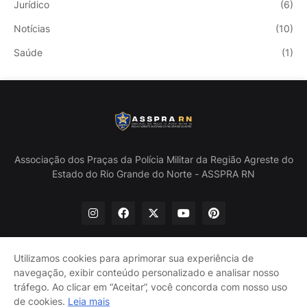
Jurídico
(6)
Notícias
(10)
Saúde
(1)
Associação dos Praças da Polícia Militar da Região Agreste do
Estado do Rio Grande do Norte - ASSPRA RN
Utilizamos cookies para aprimorar sua experiência de
navegação, exibir conteúdo personalizado e analisar nosso
Início
Quem Somos
Política de Privacidade
tráfego. Ao clicar em “Aceitar”, você concorda com nosso uso
Contate-nos
de cookies.
Leia mais