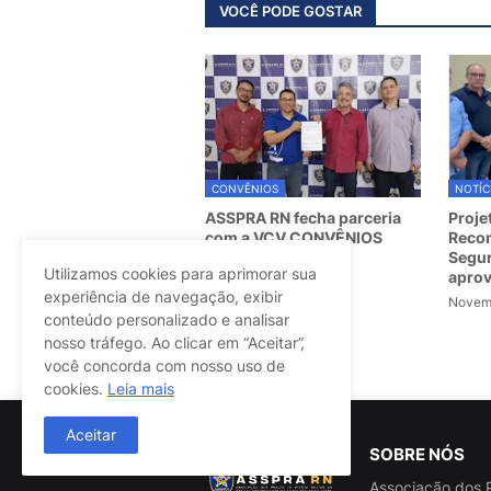
VOCÊ PODE GOSTAR
CONVÊNIOS
NOTÍC
ASSPRA RN fecha parceria
Proje
com a VCV CONVÊNIOS
Recom
Segur
March 07, 2025
Utilizamos cookies para aprimorar sua
apro
experiência de navegação, exibir
Novemb
conteúdo personalizado e analisar
nosso tráfego. Ao clicar em “Aceitar”,
Postagem Anterior
você concorda com nosso uso de
cookies.
Leia mais
Aceitar
SOBRE NÓS
Associação dos P