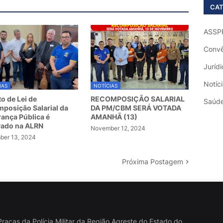
CAT
ASSP
Convê
Jurídi
Notíc
IAS
NOTÍCIAS
to de Lei de
RECOMPOSIÇÃO SALARIAL
Saúd
posição Salarial da
DA PM/CBM SERÁ VOTADA
ança Pública é
AMANHÃ (13)
vado na ALRN
November 12, 2024
er 13, 2024
Próxima Postagem
raças da Polícia Militar da Região Agreste do Estado do