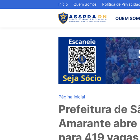
Início
Quem Somos
Política de Privacida
QUEM SOM
Página inicial
Prefeitura de 
Amarante abre 
para 419 vagas.