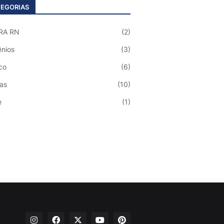
EGORIAS
RA RN
(2)
nios
(3)
co
(6)
ias
(10)
e
(1)