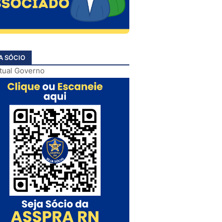
A SÓCIO
atual Governo
ar. Através
Carreiras e
 ato
rrotado na
os ao
 É lamentável