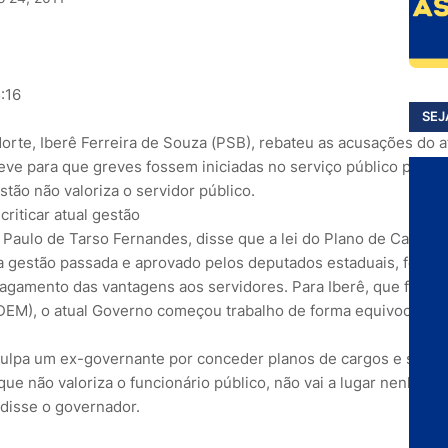
:16
SEJ
rte, Iberê Ferreira de Souza (PSB), rebateu as acusações do 
eve para que greves fossem iniciadas no serviço público potigu
estão não valoriza o servidor público.
, Paulo de Tarso Fernandes, disse que a lei do Plano de Cargos 
ela gestão passada e aprovado pelos deputados estaduais, foi um
o pagamento das vantagens aos servidores. Para Iberê, que foi de
 (DEM), o atual Governo começou trabalho de forma equivocada.
ulpa um ex-governante por conceder planos de cargos e salári
e não valoriza o funcionário público, não vai a lugar nenhum.
 disse o governador.