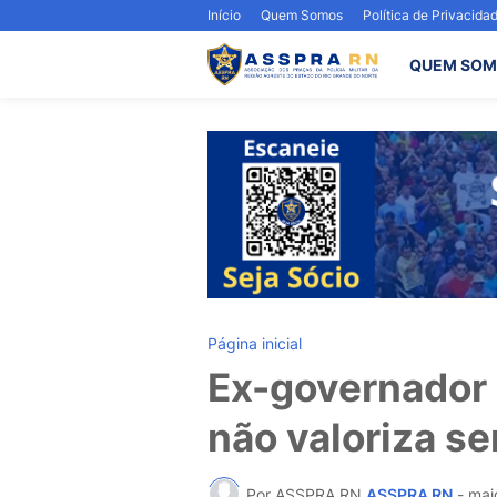
Início
Quem Somos
Política de Privacida
QUEM SOM
Página inicial
Ex-governador 
não valoriza se
Por ASSPRA RN
ASSPRA RN
-
mai