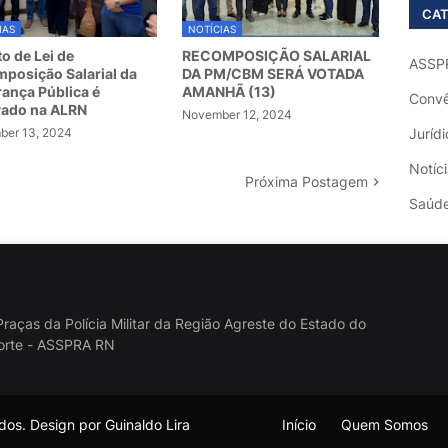
CAT
IAS
NOTÍCIAS
to de Lei de
RECOMPOSIÇÃO SALARIAL
ASSP
posição Salarial da
DA PM/CBM SERÁ VOTADA
ança Pública é
AMANHÃ (13)
Convê
vado na ALRN
November 12, 2024
er 13, 2024
Jurídi
Notíc
Próxima Postagem
Saúd
raças da Polícia Militar da Região Agreste do Estado do
orte - ASSPRA RN
os. Design por Guinaldo Lira
Início
Quem Somos