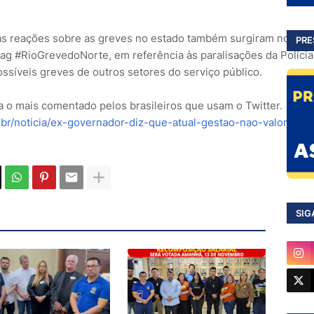
as reações sobre as greves no estado também surgiram no Twit
PRE
ag #RioGrevedoNorte, em referência às paralisações da Polícia 
ossíveis greves de outros setores do serviço público.
era o mais comentado pelos brasileiros que usam o Twitter.
.br/noticia/ex-governador-diz-que-atual-gestao-nao-valoriza-s
SIG