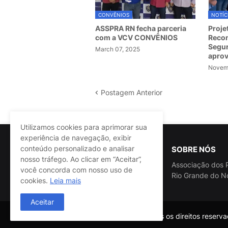
CONVÊNIOS
NOTÍC
ASSPRA RN fecha parceria
Proje
com a VCV CONVÊNIOS
Recom
Segur
March 07, 2025
apro
Novemb
Postagem Anterior
Utilizamos cookies para aprimorar sua
experiência de navegação, exibir
conteúdo personalizado e analisar
SOBRE NÓS
nosso tráfego. Ao clicar em “Aceitar”,
Associação dos P
você concorda com nosso uso de
Rio Grande do N
cookies.
Leia mais
Aceitar
@ASSPRA RN Todos os direitos reservad