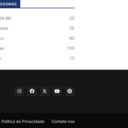
EGORIAS
RA RN
(2)
nios
(3)
co
(6)
ias
(10)
e
(1)
Política de Privacidade
Contate-nos