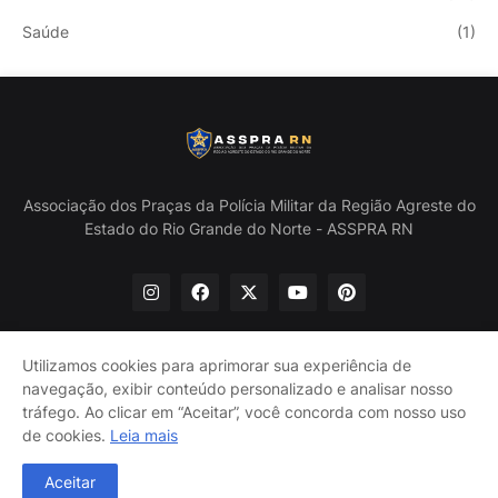
Saúde
(1)
Associação dos Praças da Polícia Militar da Região Agreste do
Estado do Rio Grande do Norte - ASSPRA RN
Utilizamos cookies para aprimorar sua experiência de
navegação, exibir conteúdo personalizado e analisar nosso
Início
Quem Somos
Política de Privacidade
tráfego. Ao clicar em “Aceitar”, você concorda com nosso uso
Contate-nos
de cookies.
Leia mais
@ASSPRA RN Todos os direitos reservados. Design por
Aceitar
Guinaldo Lira