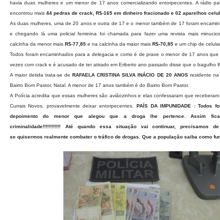
havia duas mulheres e um menor de 17 anos comercializando entorpecentes. A rádio patr
encontrou mais
44 pedras de crack, R$-165 em dinheiro fracionado
e 02 aparelhos celul
As duas mulheres, uma de 20 anos e outra de 17 e o menor também de 17 foram encamin
e chegando lá uma policial feminina foi chamada para fazer uma revista mais minucio
calcinha da menor mais
R$-77,85
e na calcinha da maior mais
R$-70,85
e um chip de celular
Todos foram encaminhados para a delegacia e como é de praxe o menor de 17 anos que já
vezes com crack e é acusado de ter atirado em Eriberto ano passado disse que o bagulho l
A maior detida trata-se de
RAFAELA CRISTINA SILVA INÁCIO DE 20 ANOS
residente na
Bairro Bom Pastor, Natal. A menor de 17 anos também é do Bairro Bom Pastor.
A Polícia acredita que essas mulheres são aviãozinhos e elas confessaram que receberam
Currais Novos, provavelmente deixar entorpecentes.
PAÍS DA IMPUNIDADE : Todos fo
depoimento do menor que alegou que a droga lhe pertence. Assim fica 
criminalidade!!!!!!!!!!!!
Até quando essa situação vai continuar, precisamos de
se quisermos realmente combater o tráfico de drogas. Que a população saiba como funci