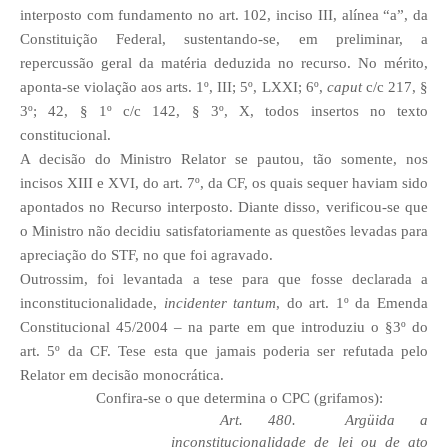
interposto com fundamento no art. 102, inciso III, alínea “a”, da
Constituição Federal, sustentando-se, em preliminar, a
repercussão geral da matéria deduzida no recurso. No mérito,
aponta-se violação aos arts. 1º, III; 5º, LXXI; 6º,
caput
c/c 217, §
3º; 42, § 1º c/c 142, § 3º, X, todos insertos no texto
constitucional.
A decisão do Ministro Relator se pautou, tão somente, nos
incisos XIII e XVI, do art. 7º, da CF, os quais sequer haviam sido
apontados no Recurso interposto. Diante disso, verificou-se que
o Ministro não decidiu satisfatoriamente as questões levadas para
apreciação do STF, no que foi agravado.
Outrossim, foi levantada a tese para que fosse declarada a
inconstitucionalidade,
incidenter tantum
, do art. 1º da Emenda
Constitucional 45/2004 – na parte em que introduziu o §3º do
art. 5º da CF. Tese esta que jamais poderia ser refutada pelo
Relator em decisão monocrática.
Confira-se o que determina o CPC (grifamos):
Art. 480. Argüida a
inconstitucionalidade de lei ou de ato