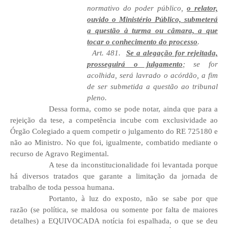
normativo do poder público,
o relator,
ouvido o Ministério Público, submeterá
a questão à turma ou câmara, a que
tocar o conhecimento do processo
.
Art. 481.
Se a alegação for rejeitada,
prosseguirá o julgamento
; se for
acolhida, será lavrado o acórdão, a fim
de ser submetida a questão ao tribunal
pleno.
Dessa forma, como se pode notar, ainda que para a
rejeição da tese, a competência incube com exclusividade ao
Órgão Colegiado a quem competir o julgamento do RE 725180 e
não ao Ministro. No que foi, igualmente, combatido mediante o
recurso de Agravo Regimental.
A tese da inconstitucionalidade foi levantada porque
há diversos tratados que garante a limitação da jornada de
trabalho de toda pessoa humana.
Portanto, à luz do exposto, não se sabe por que
razão (se política, se maldosa ou somente por falta de maiores
detalhes) a EQUIVOCADA notícia foi espalhada, o que se deu