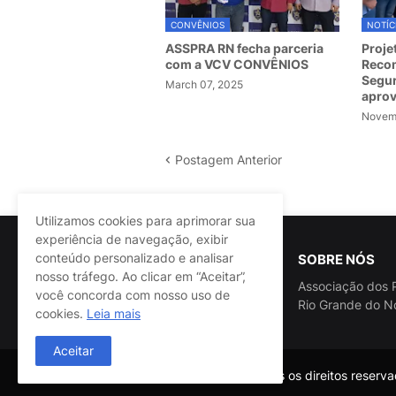
CONVÊNIOS
NOTÍC
ASSPRA RN fecha parceria
Proje
com a VCV CONVÊNIOS
Recom
Segur
March 07, 2025
apro
Novemb
Postagem Anterior
Utilizamos cookies para aprimorar sua
experiência de navegação, exibir
conteúdo personalizado e analisar
SOBRE NÓS
nosso tráfego. Ao clicar em “Aceitar”,
Associação dos P
você concorda com nosso uso de
Rio Grande do N
cookies.
Leia mais
Aceitar
@ASSPRA RN Todos os direitos reservad