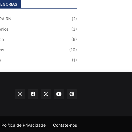
EGORIAS
RA RN
(2)
nios
(3)
co
(6)
ias
(10)
e
(1)
Política de Privacidade
Contate-nos