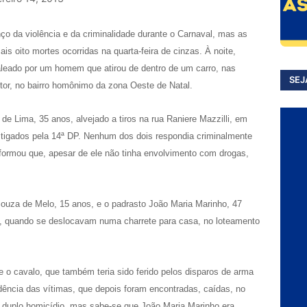
ço da violência e da criminalidade durante o Carnaval, mas as
s oito mortes ocorridas na quarta-feira de cinzas. À noite,
baleado por um homem que atirou de dentro de um carro, nas
SEJ
or, no bairro homônimo da zona Oeste de Natal.
de Lima, 35 anos, alvejado a tiros na rua Raniere Mazzilli, em
tigados pela 14ª DP. Nenhum dos dois respondia criminalmente
nformou que, apesar de ele não tinha envolvimento com drogas,
 Souza de Melo, 15 anos, e o padrasto João Maria Marinho, 47
, quando se deslocavam numa charrete para casa, no loteamento
e o cavalo, que também teria sido ferido pelos disparos de arma
dência das vítimas, que depois foram encontradas, caídas, no
 duplo homicídio, mas sabe-se que João Maria Marinho era