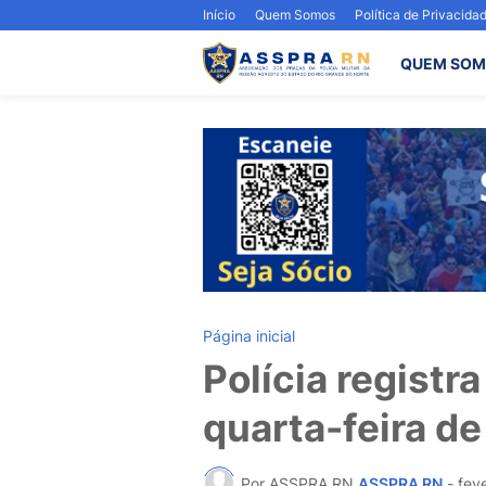
Início
Quem Somos
Política de Privacida
QUEM SOM
Página inicial
Polícia registr
quarta-feira de
Por ASSPRA RN
ASSPRA RN
-
fev