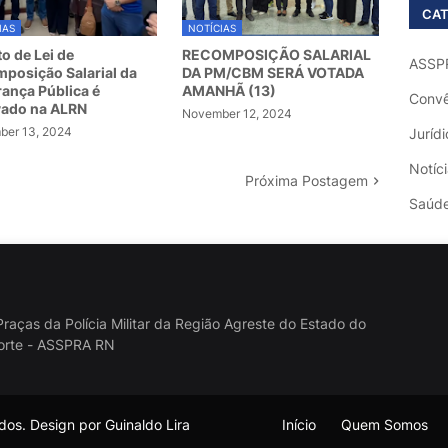
CAT
IAS
NOTÍCIAS
to de Lei de
RECOMPOSIÇÃO SALARIAL
ASSP
posição Salarial da
DA PM/CBM SERÁ VOTADA
ança Pública é
AMANHÃ (13)
Convê
vado na ALRN
November 12, 2024
er 13, 2024
Jurídi
Notíc
Próxima Postagem
Saúd
raças da Polícia Militar da Região Agreste do Estado do
orte - ASSPRA RN
os. Design por Guinaldo Lira
Início
Quem Somos