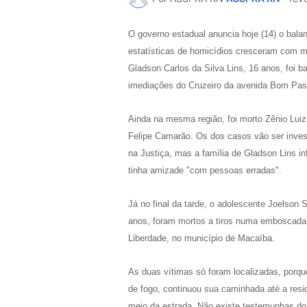
O governo estadual anuncia hoje (14) o balan
estatísticas de homicídios cresceram com mai
Gladson Carlos da Silva Lins, 16 anos, foi 
imediações do Cruzeiro da avenida Bom Past
Ainda na mesma região, foi morto Zênio Luiz 
Felipe Camarão. Os dos casos vão ser inves
na Justiça, mas a família de Gladson Lins i
tinha amizade "com pessoas erradas".
Já no final da tarde, o adolescente Joelson
anos, foram mortos a tiros numa emboscada
Liberdade, no município de Macaíba.
As duas vítimas só foram localizadas, porqu
de fogo, continuou sua caminhada até a resi
meio da estrada. Não existe testemunhas do