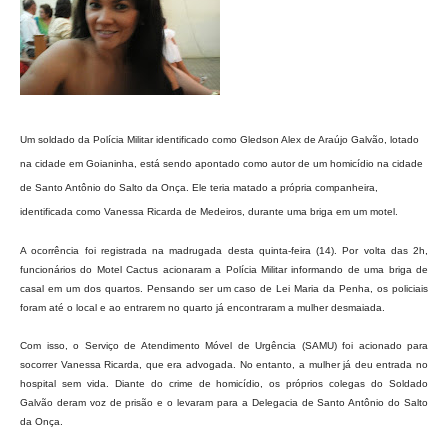
Um soldado da Polícia Militar identificado como Gledson Alex de Araújo Galvão, lotado
na cidade em Goianinha, está sendo apontado como autor de um homicídio na cidade
de Santo Antônio do Salto da Onça. Ele teria matado a própria companheira,
identificada como Vanessa Ricarda de Medeiros, durante uma briga em um motel.
A ocorrência foi registrada na madrugada desta quinta-feira (14). Por volta das 2h,
funcionários do Motel Cactus acionaram a Polícia Militar informando de uma briga de
casal em um dos quartos. Pensando ser um caso de Lei Maria da Penha, os policiais
foram até o local e ao entrarem no quarto já encontraram a mulher desmaiada.
Com isso, o Serviço de Atendimento Móvel de Urgência (SAMU) foi acionado para
socorrer Vanessa Ricarda, que era advogada. No entanto, a mulher já deu entrada no
hospital sem vida. Diante do crime de homicídio, os próprios colegas do Soldado
Galvão deram voz de prisão e o levaram para a Delegacia de Santo Antônio do Salto
da Onça.