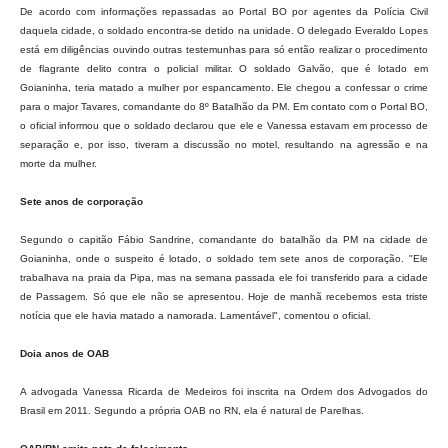
De acordo com informações repassadas ao Portal BO por agentes da Polícia Civil
daquela cidade, o soldado encontra-se detido na unidade. O delegado Everaldo Lopes
está em diligências ouvindo outras testemunhas para só então realizar o procedimento
de flagrante delito contra o policial militar. O soldado Galvão, que é lotado em
Goianinha, teria matado a mulher por espancamento. Ele chegou a confessar o crime
para o major Tavares, comandante do 8º Batalhão da PM. Em contato com o Portal BO,
o oficial informou que o soldado declarou que ele e Vanessa estavam em processo de
separação e, por isso, tiveram a discussão no motel, resultando na agressão e na
morte da mulher.
Sete anos de corporação
Segundo o capitão Fábio Sandrine, comandante do batalhão da PM na cidade de
Goianinha, onde o suspeito é lotado, o soldado tem sete anos de corporação. "Ele
trabalhava na praia da Pipa, mas na semana passada ele foi transferido para a cidade
de Passagem. Só que ele não se apresentou. Hoje de manhã recebemos esta triste
notícia que ele havia matado a namorada. Lamentável", comentou o oficial.
Doia anos de OAB
A advogada Vanessa Ricarda de Medeiros foi inscrita na Ordem dos Advogados do
Brasil em 2011. Segundo a própria OAB no RN, ela é natural de Parelhas.