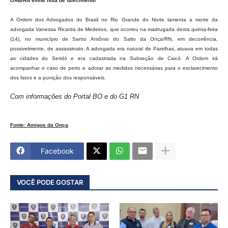
OAB/RN emite nota de falecimento
A Ordem dos Advogados do Brasil no Rio Grande do Norte lamenta a morte da
advogada Vanessa Ricarda de Medeiros, que ocorreu na madrugada desta quinta-feira
(14), no município de Santo Antônio do Salto da Onça/RN, em decorrência,
possivelmente, de assassinato. A advogada era natural de Parelhas, atuava em todas
as cidades do Seridó e era cadastrada na Subseção de Caicó. A Ordem irá
acompanhar o caso de perto e adotar as medidas necessárias para o esclarecimento
dos fatos e a punição dos responsáveis.
Com informações do Portal BO e do G1 RN
Fonte: Amigos da Onça
Facebook
VOCÊ PODE GOSTAR