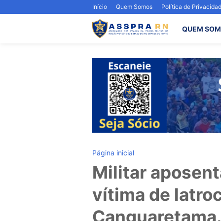
Início
Quem Somos
Política de Privacida
QUEM SOM
Página inicial
Militar aposent
vítima de latro
Canguaretama.