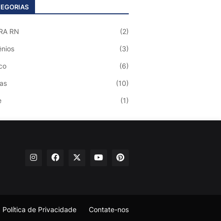
EGORIAS
RA RN
(2)
nios
(3)
co
(6)
ias
(10)
e
(1)
Política de Privacidade
Contate-nos