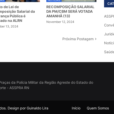
IAS
NOTÍCIAS
CAT
to de Lei de
RECOMPOSIÇÃO SALARIAL
posição Salarial da
DA PM/CBM SERÁ VOTADA
ança Pública é
AMANHÃ (13)
ASSP
vado na ALRN
November 12, 2024
Convê
er 13, 2024
Jurídi
Próxima Postagem
Notíc
Saúd
raças da Polícia Militar da Região Agreste do Estado do
orte - ASSPRA RN
os. Design por Guinaldo Lira
Início
Quem Somos