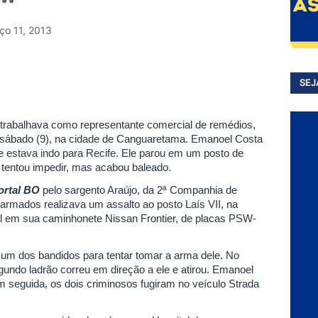
ço 11, 2013
SEJ
 trabalhava como representante comercial de remédios,
e sábado (9), na cidade de Canguaretama. Emanoel Costa
 e estava indo para Recife. Ele parou em um posto de
 tentou impedir, mas acabou baleado.
ortal BO
pelo sargento Araújo, da 2ª Companhia de
rmados realizava um assalto ao posto Laís VII, na
l em sua caminhonete Nissan Frontier, de placas PSW-
 um dos bandidos para tentar tomar a arma dele. No
egundo ladrão correu em direção a ele e atirou. Emanoel
em seguida, os dois criminosos fugiram no veículo Strada