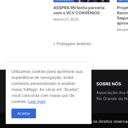
CONVÊNIOS
NOTÍC
ASSPRA RN fecha parceria
Proje
com a VCV CONVÊNIOS
Recom
Segur
March 07, 2025
apro
Novemb
Postagem Anterior
Utilizamos cookies para aprimorar sua
experiência de navegação, exibir
conteúdo personalizado e analisar
SOBRE NÓS
nosso tráfego. Ao clicar em “Aceitar”,
Associação dos P
você concorda com nosso uso de
Rio Grande do N
cookies.
Leia mais
Aceitar
@ASSPRA RN Todos os direitos reservad