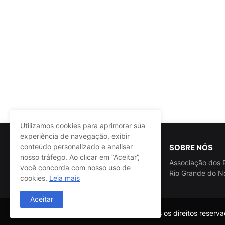
Utilizamos cookies para aprimorar sua
experiência de navegação, exibir
conteúdo personalizado e analisar
SOBRE NÓS
nosso tráfego. Ao clicar em “Aceitar”,
Associação dos P
você concorda com nosso uso de
Rio Grande do N
cookies.
Leia mais
Aceitar
@ASSPRA RN Todos os direitos reservad