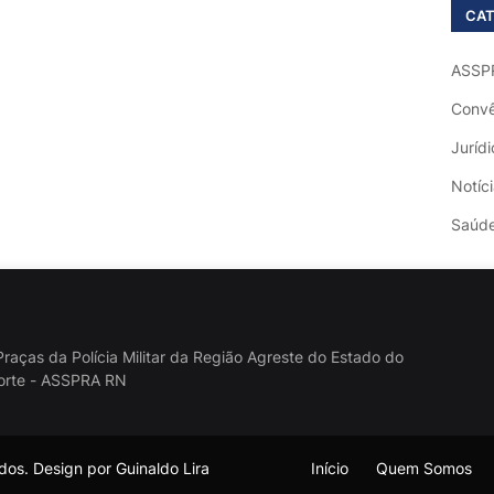
CAT
ASSP
Convê
Jurídi
Notíc
Saúd
raças da Polícia Militar da Região Agreste do Estado do
orte - ASSPRA RN
os. Design por Guinaldo Lira
Início
Quem Somos