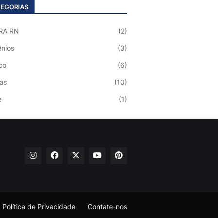
EGORIAS
RA RN
(2)
nios
(3)
co
(6)
ias
(10)
e
(1)
Política de Privacidade
Contate-nos