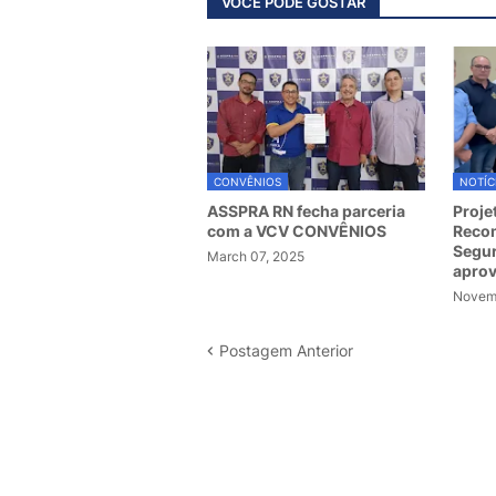
VOCÊ PODE GOSTAR
CONVÊNIOS
NOTÍC
ASSPRA RN fecha parceria
Proje
com a VCV CONVÊNIOS
Recom
Segur
March 07, 2025
apro
Novemb
Postagem Anterior