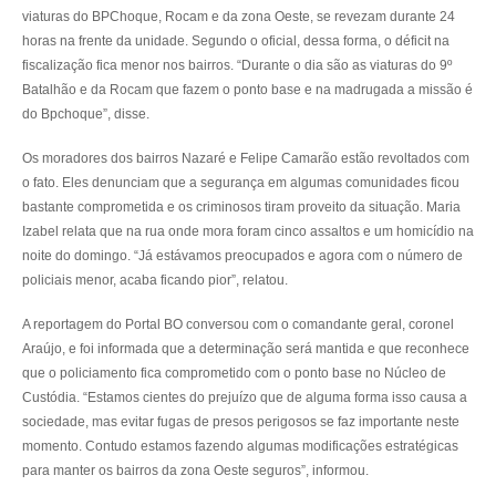
viaturas do BPChoque, Rocam e da zona Oeste, se revezam durante 24
horas na frente da unidade. Segundo o oficial, dessa forma, o déficit na
fiscalização fica menor nos bairros. “Durante o dia são as viaturas do 9º
Batalhão e da Rocam que fazem o ponto base e na madrugada a missão é
do Bpchoque”, disse.
Os moradores dos bairros Nazaré e Felipe Camarão estão revoltados com
o fato. Eles denunciam que a segurança em algumas comunidades ficou
bastante comprometida e os criminosos tiram proveito da situação. Maria
Izabel relata que na rua onde mora foram cinco assaltos e um homicídio na
noite do domingo. “Já estávamos preocupados e agora com o número de
policiais menor, acaba ficando pior”, relatou.
A reportagem do Portal BO conversou com o comandante geral, coronel
Araújo, e foi informada que a determinação será mantida e que reconhece
que o policiamento fica comprometido com o ponto base no Núcleo de
Custódia. “Estamos cientes do prejuízo que de alguma forma isso causa a
sociedade, mas evitar fugas de presos perigosos se faz importante neste
momento. Contudo estamos fazendo algumas modificações estratégicas
para manter os bairros da zona Oeste seguros”, informou.