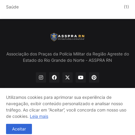
Saúde
(1)
Associação dos Praças da Polícia Militar da Região Agreste do
Estado do Rio Grande do Norte - ASSPRA RN
Utilizamos cookies para aprimorar sua experiência de
navegação, exibir conteúdo personalizado e analisar nosso
Início
Quem Somos
Política de Privacidade
tráfego. Ao clicar em “Aceitar”, você concorda com nosso uso
Contate-nos
de cookies.
Leia mais
@ASSPRA RN Todos os direitos reservados. Design por
Aceitar
Guinaldo Lira