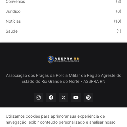
Convênios
(3)
Jurídico
(6)
Notícias
(10)
Saúde
(1)
Associação dos Praças da Polícia Militar da Região Agreste do
Estado do Rio Grande do Norte - ASSPRA RN
Utilizamos cookies para aprimorar sua experiência de
navegação, exibir conteúdo personalizado e analisar nosso
Início
Quem Somos
Política de Privacidade