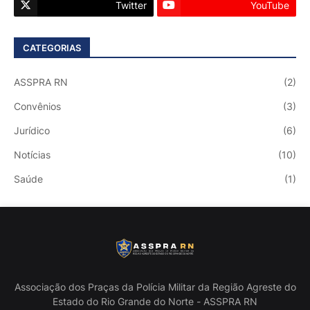
Twitter
YouTube
CATEGORIAS
ASSPRA RN
(2)
Convênios
(3)
Jurídico
(6)
Notícias
(10)
Saúde
(1)
Associação dos Praças da Polícia Militar da Região Agreste do
Estado do Rio Grande do Norte - ASSPRA RN