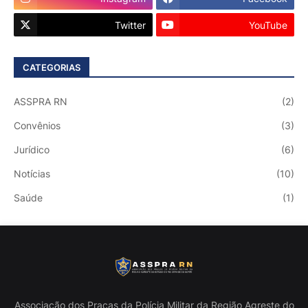
Twitter
YouTube
CATEGORIAS
ASSPRA RN
(2)
Convênios
(3)
Jurídico
(6)
Notícias
(10)
Saúde
(1)
Associação dos Praças da Polícia Militar da Região Agreste do