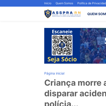
Início
Quem Somos
Política de Privacida
QUEM SOM
Página inicial
Criança morre 
disparar acide
polícia...