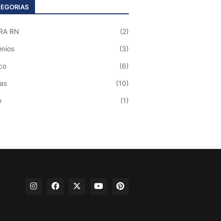
EGORIAS
RA RN
(2)
nios
(3)
co
(6)
ias
(10)
e
(1)