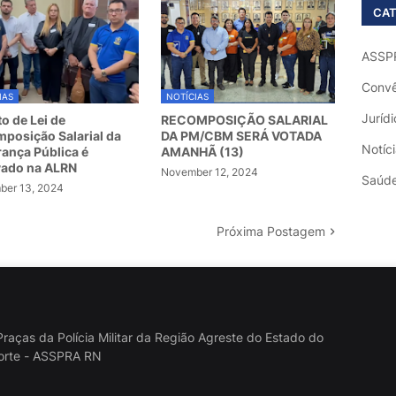
CAT
ASSP
Convê
IAS
NOTÍCIAS
Jurídi
to de Lei de
RECOMPOSIÇÃO SALARIAL
posição Salarial da
DA PM/CBM SERÁ VOTADA
Notíc
ança Pública é
AMANHÃ (13)
vado na ALRN
November 12, 2024
Saúd
er 13, 2024
Próxima Postagem
raças da Polícia Militar da Região Agreste do Estado do
orte - ASSPRA RN