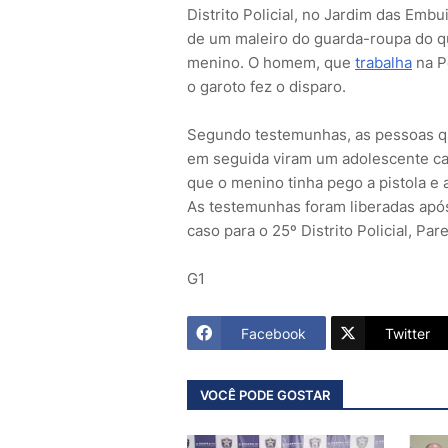
Distrito Policial, no Jardim das Embu
de um maleiro do guarda-roupa do qu
menino. O homem, que
trabalha
na Po
o garoto fez o disparo.
Segundo testemunhas, as pessoas qu
em seguida viram um adolescente car
que o menino tinha pego a pistola e 
As testemunhas foram liberadas após
caso para o 25º Distrito Policial, Pare
G1
Facebook
Twitter
VOCÊ PODE GOSTAR