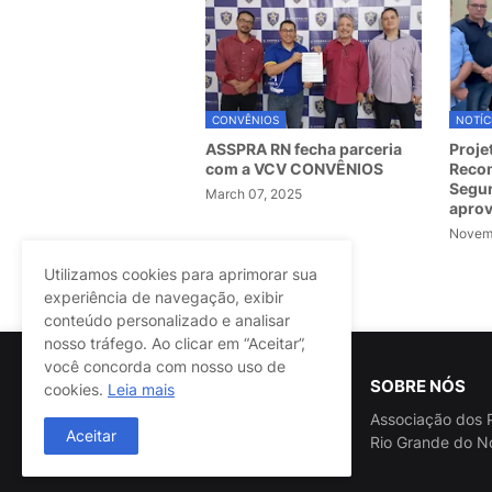
CONVÊNIOS
NOTÍC
ASSPRA RN fecha parceria
Proje
com a VCV CONVÊNIOS
Recom
Segur
March 07, 2025
apro
Novemb
Utilizamos cookies para aprimorar sua
Postagem Anterior
experiência de navegação, exibir
conteúdo personalizado e analisar
nosso tráfego. Ao clicar em “Aceitar”,
você concorda com nosso uso de
SOBRE NÓS
cookies.
Leia mais
Associação dos P
Aceitar
Rio Grande do N