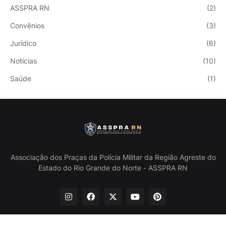
ASSPRA RN
(2)
Convênios
(3)
Jurídico
(6)
Notícias
(10)
Saúde
(1)
Associação dos Praças da Polícia Militar da Região Agreste do
Estado do Rio Grande do Norte - ASSPRA RN