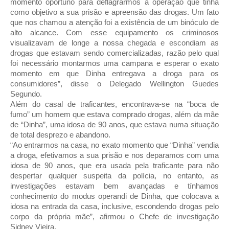
momento oportuno para deflagrarmos a operação que tinha
como objetivo a sua prisão e apreensão das drogas. Um fato
que nos chamou a atenção foi a existência de um binóculo de
alto alcance. Com esse equipamento os criminosos
visualizavam de longe a nossa chegada e escondiam as
drogas que estavam sendo comercializadas, razão pelo qual
foi necessário montarmos uma campana e esperar o exato
momento em que Dinha entregava a droga para os
consumidores”, disse o Delegado Wellington Guedes
Segundo.
Além do casal de traficantes, encontrava-se na “boca de
fumo” um homem que estava comprado drogas, além da mãe
de “Dinha”, uma idosa de 90 anos, que estava numa situação
de total desprezo e abandono.
“Ao entrarmos na casa, no exato momento que “Dinha” vendia
a droga, efetivamos a sua prisão e nos deparamos com uma
idosa de 90 anos, que era usada pela traficante para não
despertar qualquer suspeita da polícia, no entanto, as
investigações estavam bem avançadas e tínhamos
conhecimento do modus operandi de Dinha, que colocava a
idosa na entrada da casa, inclusive, escondendo drogas pelo
corpo da própria mãe”, afirmou o Chefe de investigação
Sidney Vieira.