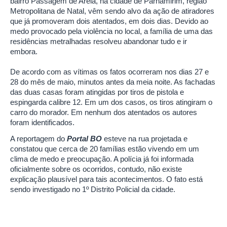
bairro Passagem de Areia, na cidade de Parnamirim, região
Metropolitana de Natal, vêm sendo alvo da ação de atiradores
que já promoveram dois atentados, em dois dias. Devido ao
medo provocado pela violência no local, a família de uma das
residências metralhadas resolveu abandonar tudo e ir
embora.
De acordo com as vítimas os fatos ocorreram nos dias 27 e
28 do mês de maio, minutos antes da meia noite. As fachadas
das duas casas foram atingidas por tiros de pistola e
espingarda calibre 12. Em um dos casos, os tiros atingiram o
carro do morador. Em nenhum dos atentados os autores
foram identificados.
A reportagem do
Portal BO
esteve na rua projetada e
constatou que cerca de 20 famílias estão vivendo em um
clima de medo e preocupação. A polícia já foi informada
oficialmente sobre os ocorridos, contudo, não existe
explicação plausível para tais acontecimentos. O fato está
sendo investigado no 1º Distrito Policial da cidade.