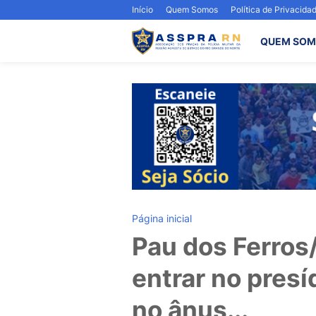
Início
Quem Somos
Política de Privacida
QUEM SOM
Página inicial
Pau dos Ferros
entrar no presí
no ânus...