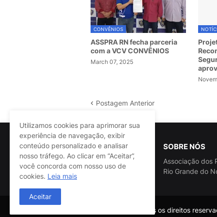
CONVÊNIOS
NOTÍC
ASSPRA RN fecha parceria
Proje
com a VCV CONVÊNIOS
Recom
Segur
March 07, 2025
apro
Novemb
Postagem Anterior
Utilizamos cookies para aprimorar sua
experiência de navegação, exibir
conteúdo personalizado e analisar
SOBRE NÓS
nosso tráfego. Ao clicar em “Aceitar”,
Associação dos P
você concorda com nosso uso de
Rio Grande do N
cookies.
Leia mais
Aceitar
@ASSPRA RN Todos os direitos reservad