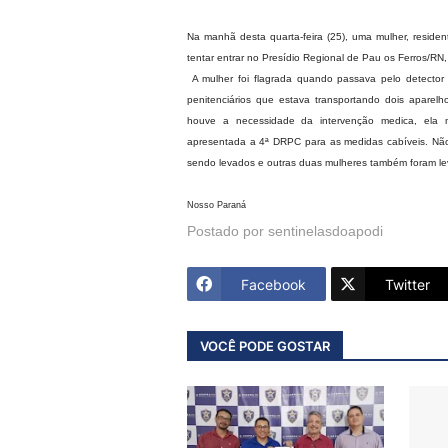
Na manhã desta quarta-feira (25), uma mulher, reside
tentar entrar no Presídio Regional de Pau os Ferros/RN
A mulher foi flagrada quando passava pelo detector
penitenciários que estava transportando dois apare
houve a necessidade da intervenção medica, ela 
apresentada a 4ª DRPC para as medidas cabíveis. Não
sendo levados e outras duas mulheres também foram lev
Nosso Paraná
Postado por
sentinelasdoapodi
Facebook
Twitter
VOCÊ PODE GOSTAR