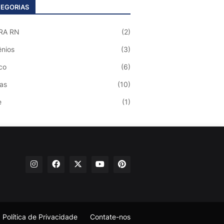
EGORIAS
RA RN
(2)
nios
(3)
co
(6)
ias
(10)
e
(1)
Política de Privacidade
Contate-nos