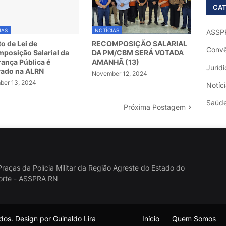
CAT
IAS
NOTÍCIAS
ASSP
to de Lei de
RECOMPOSIÇÃO SALARIAL
Convê
posição Salarial da
DA PM/CBM SERÁ VOTADA
ança Pública é
AMANHÃ (13)
Jurídi
vado na ALRN
November 12, 2024
er 13, 2024
Notíc
Saúd
Próxima Postagem
raças da Polícia Militar da Região Agreste do Estado do
orte - ASSPRA RN
os. Design por Guinaldo Lira
Início
Quem Somos