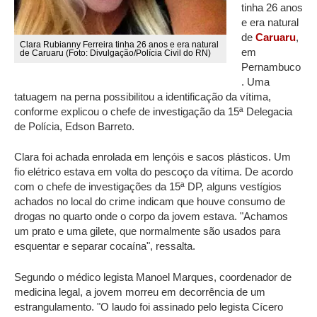
tinha 26 anos
e era natural
de
Caruaru
,
Clara Rubianny Ferreira tinha 26 anos e era natural
em
de Caruaru (Foto: Divulgação/Polícia Civil do RN)
Pernambuco
. Uma
tatuagem na perna possibilitou a identificação da vítima,
conforme explicou o chefe de investigação da 15ª Delegacia
de Polícia, Edson Barreto.
Clara foi achada enrolada em lençóis e sacos plásticos. Um
fio elétrico estava em volta do pescoço da vítima. De acordo
com o chefe de investigações da 15ª DP, alguns vestígios
achados no local do crime indicam que houve consumo de
drogas no quarto onde o corpo da jovem estava. "Achamos
um prato e uma gilete, que normalmente são usados para
esquentar e separar cocaína", ressalta.
Segundo o médico legista Manoel Marques, coordenador de
medicina legal, a jovem morreu em decorrência de um
estrangulamento. "O laudo foi assinado pelo legista Cícero