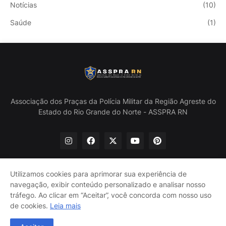
Notícias
(10)
Saúde
(1)
Associação dos Praças da Polícia Militar da Região Agreste do
Estado do Rio Grande do Norte - ASSPRA RN
Utilizamos cookies para aprimorar sua experiência de
navegação, exibir conteúdo personalizado e analisar nosso
Início
Quem Somos
Política de Privacidade
tráfego. Ao clicar em “Aceitar”, você concorda com nosso uso
Contate-nos
de cookies.
Leia mais
@ASSPRA RN Todos os direitos reservados. Design por