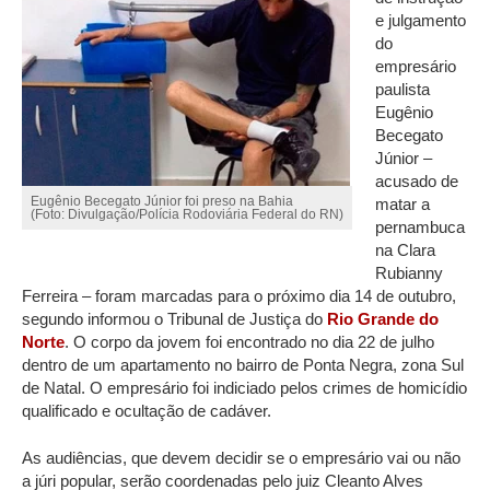
e julgamento
do
empresário
paulista
Eugênio
Becegato
Júnior –
acusado de
Eugênio Becegato Júnior foi preso na Bahia
matar a
(Foto: Divulgação/Polícia Rodoviária Federal do RN)
pernambuca
na Clara
Rubianny
Ferreira – foram marcadas para o próximo dia 14 de outubro,
segundo informou o Tribunal de Justiça do
Rio Grande do
Norte
. O corpo da jovem foi encontrado no dia 22 de julho
dentro de um apartamento no bairro de Ponta Negra, zona Sul
de Natal. O empresário foi indiciado pelos crimes de homicídio
qualificado e ocultação de cadáver.
As audiências, que devem decidir se o empresário vai ou não
a júri popular, serão coordenadas pelo juiz Cleanto Alves