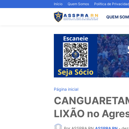
Início
Quem Somos
Política de Privacida
QUEM SOM
Página inicial
CANGUARETAMA
LIXÃO no Agres
Por ASSPRA RN
ASSPRA RN
-
dez