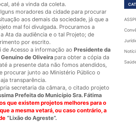
cal, até a vinda da coleta.
CAT
lguns moradores da cidade para procurar
situação aos demais da sociedade, já que a
ASSP
jeto mal foi divulgada. Procuramos a
Convê
 Ata da audiência e o tal Projeto; de
Jurídi
rimento por escrito.
i de Acesso a informação ao
Presidente da
Notíc
 Genuíno de Oliveira
para obter a cópia da
Saúd
 até a presente data não fomos atendidos,
 procurar junto ao Ministério Público o
aja transparência.
a secretaria da câmara, o citado projeto
íssima Prefeita do Município Sra. Fátima
s que existem projetos melhores para o
ue a mesma vetará, ou caso contrário, a
 de
“Lixão do Agreste”.