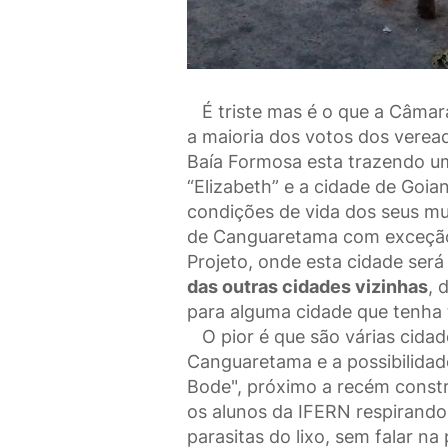
É triste mas é o que a Câma
a maioria dos votos dos verea
Baía Formosa esta trazendo um
“Elizabeth” e a cidade de Goia
condições de vida dos seus mu
de Canguaretama com exceção
Projeto, onde esta cidade ser
das outras cidades vizinhas
, 
para alguma cidade que tenha 
O pior é que são várias cidad
Canguaretama e a possibilidade
Bode", próximo a recém constr
os alunos da IFERN respirand
parasitas do lixo, sem falar na