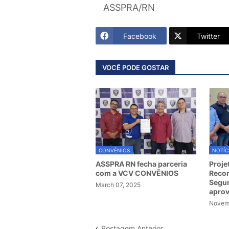
ASSPRA/RN
Facebook
Twitter
VOCÊ PODE GOSTAR
CONVÊNIOS
NOTÍC
ASSPRA RN fecha parceria
Proje
com a VCV CONVÊNIOS
Recom
Segur
March 07, 2025
apro
Novemb
Postagem Anterior