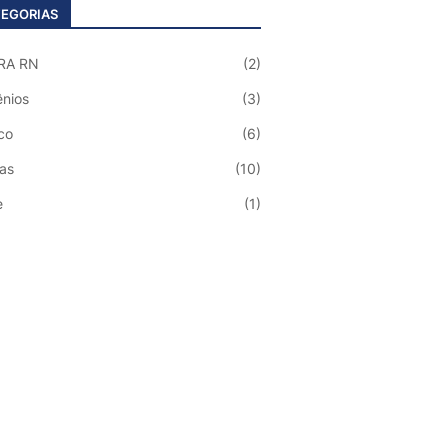
EGORIAS
RA RN
(2)
nios
(3)
co
(6)
ias
(10)
e
(1)