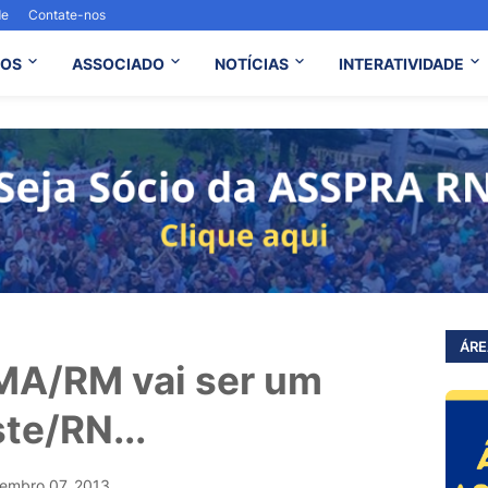
de
Contate-nos
OS
ASSOCIADO
NOTÍCIAS
INTERATIVIDADE
ÁRE
/RM vai ser um
te/RN...
embro 07, 2013