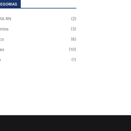
EGORIAS
RA RN
(2)
nios
(3)
co
(6)
ias
(10)
e
(1)