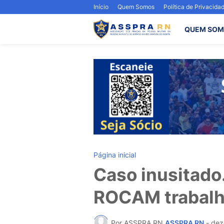
Início
Quem Somos
Política de Privacida
QUEM SOM
Página inicial
Caso inusitado.
ROCAM trabalha
Por ASSPRA RN
ASSPRA RN
-
dez