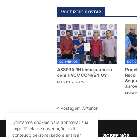
VOCÊ PODE GOSTAR
CONVÊNIOS
NOTÍC
ASSPRA RN fecha parceria
Proje
com a VCV CONVÊNIOS
Recom
Segur
March 07, 2025
apro
Novemb
Postagem Anterior
Utilizamos cookies para aprimorar sua
experiência de navegação, exibir
conteúdo personalizado e analisar
SOBRE NÓS