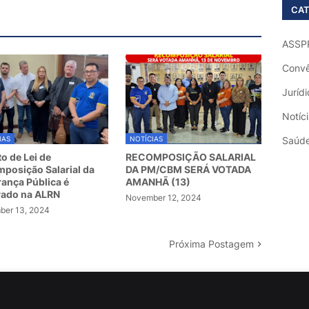
CAT
ASSP
Convê
Jurídi
Notíc
IAS
NOTÍCIAS
Saúd
to de Lei de
RECOMPOSIÇÃO SALARIAL
posição Salarial da
DA PM/CBM SERÁ VOTADA
ança Pública é
AMANHÃ (13)
vado na ALRN
November 12, 2024
er 13, 2024
Próxima Postagem