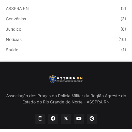
ASSPRA RN
(2)
Convênios
(3)
Jurídico
(6)
Notícias
(10)
Saúde
(1)
Associação dos Praças da Polícia Militar da Região Agreste do
Estado do Rio Grande do Norte - ASSPRA RN