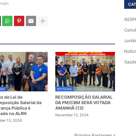
Região
CAT
ASSP
Convê
Jurídi
Notíc
Saúd
IAS
NOTÍCIAS
to de Lei de
RECOMPOSIÇÃO SALARIAL
posição Salarial da
DA PM/CBM SERÁ VOTADA
ança Pública é
AMANHÃ (13)
vado na ALRN
November 12, 2024
er 13, 2024
Próxima Postagem