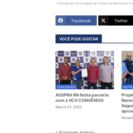
Postado por
Associação de Praças de Mosssoró e 
Facebook
Twitter
VOCÊ PODE GOSTAR
CONVÊNIOS
NOTÍC
ASSPRA RN fecha parceria
Proje
com a VCV CONVÊNIOS
Recom
Segur
March 07, 2025
apro
Novemb
Postagem Anterior