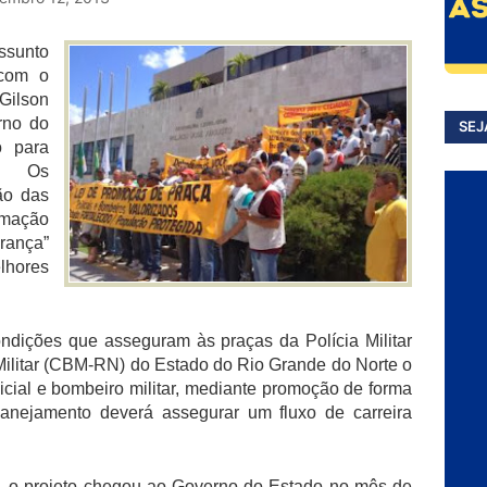
assunto
 com o
ilson
rno do
SEJ
o para
s. Os
ão das
amação
rança”
lhores
condições que asseguram às praças da Polícia Militar
ilitar (CBM-RN) do Estado do Rio Grande do Norte o
icial e bombeiro militar, mediante promoção de forma
planejamento deverá assegurar um fluxo de carreira
, o projeto chegou ao Governo do Estado no mês de