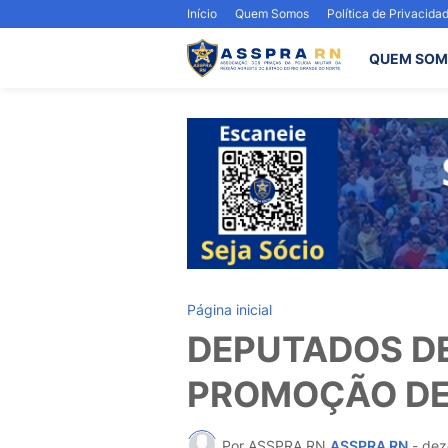
Início
Quem Somos
Política de Privacida
QUEM SOM
Página inicial
DEPUTADOS DE
PROMOÇÃO DE 
Por ASSPRA RN
ASSPRA RN
-
dez