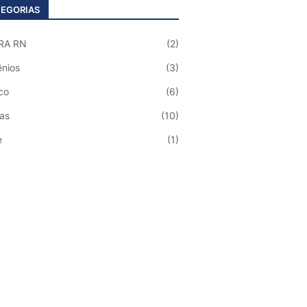
EGORIAS
RA RN
(2)
nios
(3)
co
(6)
ias
(10)
e
(1)