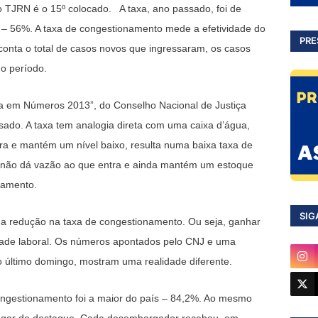
o TJRN é o 15º colocado. A taxa, ano passado, foi de
 – 56%. A taxa de congestionamento mede a efetividade do
PRE
conta o total de casos novos que ingressaram, os casos
do período.
tiça em Números 2013”, do Conselho Nacional de Justiça
ado. A taxa tem analogia direta com uma caixa d’água,
a e mantém um nível baixo, resulta numa baixa taxa de
 não dá vazão ao que entra e ainda mantém um estoque
namento.
SIG
a redução na taxa de congestionamento. Ou seja, ganhar
idade laboral. Os números apontados pelo CNJ e uma
no último domingo, mostram uma realidade diferente.
ngestionamento foi a maior do país – 84,2%. Ao mesmo
lugar de destaque. Cada desembargador recebeu, em