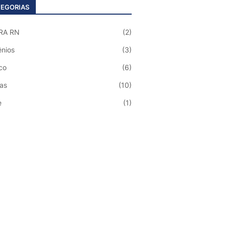
EGORIAS
RA RN
(2)
nios
(3)
co
(6)
ias
(10)
e
(1)