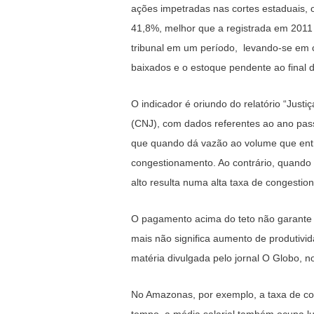
ações impetradas nas cortes estaduais, 
41,8%, melhor que a registrada em 2011
tribunal em um período, levando-se em 
baixados e o estoque pendente ao final 
O indicador é oriundo do relatório “Jus
(CNJ), com dados referentes ao ano pass
que quando dá vazão ao volume que entr
congestionamento. Ao contrário, quando
alto resulta numa alta taxa de congestio
O pagamento acima do teto não garante 
mais não significa aumento de produtiv
matéria divulgada pelo jornal O Globo, 
No Amazonas, por exemplo, a taxa de co
tempo, a média salarial também ocupa 