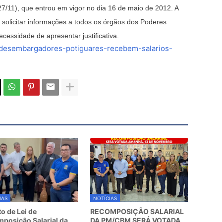
27/11), que entrou em vigor no dia 16 de maio de 2012. A
 solicitar informações a todos os órgãos dos Poderes
ecessidade de apresentar justificativa.
ia/desembargadores-potiguares-recebem-salarios-
IAS
NOTÍCIAS
to de Lei de
RECOMPOSIÇÃO SALARIAL
posição Salarial da
DA PM/CBM SERÁ VOTADA