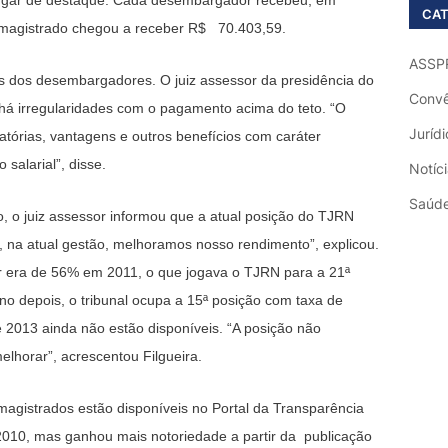
CAT
magistrado chegou a receber R$ 70.403,59.
ASSP
os dos desembargadores. O juiz assessor da presidência do
Convê
 há irregularidades com o pagamento acima do teto. “O
Jurídi
zatórias, vantagens e outros benefícios com caráter
 salarial”, disse.
Notíc
Saúd
 o juiz assessor informou que a atual posição do TJRN
, na atual gestão, melhoramos nosso rendimento”, explicou.
r era de 56% em 2011, o que jogava o TJRN para a 21ª
no depois, o tribunal ocupa a 15ª posição com taxa de
2013 ainda não estão disponíveis. “A posição não
horar”, acrescentou Filgueira.
agistrados estão disponíveis no Portal da Transparência
 2010, mas ganhou mais notoriedade a partir da publicação