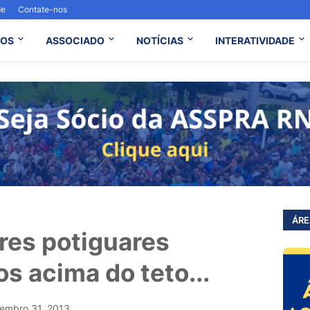
de
Contate-nos
OS
ASSOCIADO
NOTÍCIAS
INTERATIVIDADE
ÁRE
es potiguares
s acima do teto...
embro 31, 2013