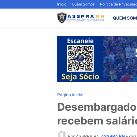
Início
Quem Somos
Política de Privacida
QUEM SOM
Página inicial
Desembargador
recebem salário
Por ASSPRA RN
ASSPRA RN
-
dez