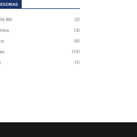
EGORIAS
RA RN
(2)
nios
(3)
co
(6)
ias
(10)
e
(1)