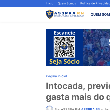
Início
Quem Somos
Política de Privacida
QUEM SOM
Página inicial
Intocada, previ
gasta mais do q
Por ASSPRA RN
ASSPRA RN
-
dez