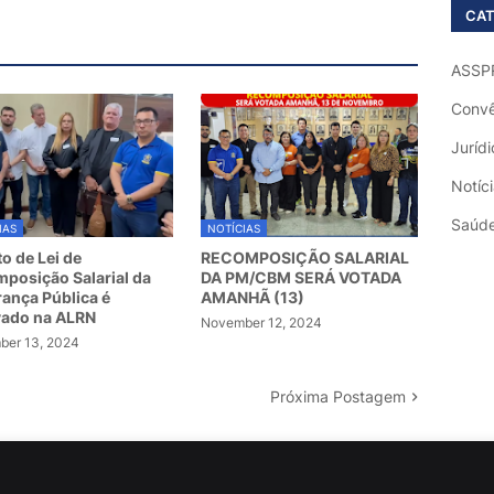
CAT
ASSP
Convê
Jurídi
Notíc
Saúd
IAS
NOTÍCIAS
to de Lei de
RECOMPOSIÇÃO SALARIAL
posição Salarial da
DA PM/CBM SERÁ VOTADA
ança Pública é
AMANHÃ (13)
vado na ALRN
November 12, 2024
er 13, 2024
Próxima Postagem