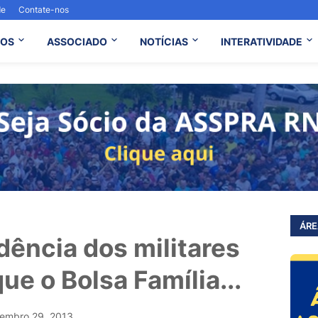
de
Contate-nos
OS
ASSOCIADO
NOTÍCIAS
INTERATIVIDADE
ÁRE
dência dos militares
ue o Bolsa Família...
embro 29, 2013