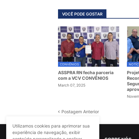
VOCÊ PODE GOSTAR
CONVÊNIOS
NOTÍC
ASSPRA RN fecha parceria
Proje
com a VCV CONVÊNIOS
Recom
Segur
March 07, 2025
apro
Novemb
Postagem Anterior
Utilizamos cookies para aprimorar sua
experiência de navegação, exibir
conteúdo personalizado e analisar