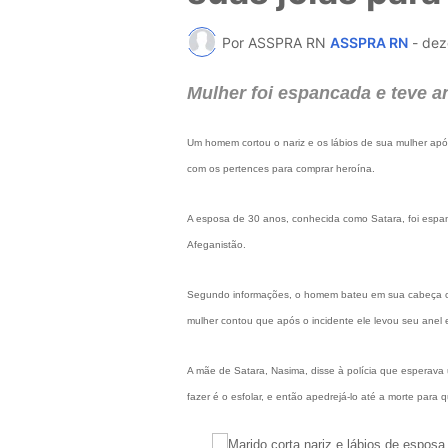
Por ASSPRA RN
ASSPRA RN
-
dez
Mulher foi espancada e teve a
Um homem cortou o nariz e os lábios de sua mulher após
com os pertences para comprar heroína.
A esposa de 30 anos, conhecida como Satara, foi espan
Afeganistão.
Segundo informações, o homem bateu em sua cabeça com
mulher contou que após o incidente ele levou seu anel e
A mãe de Satara, Nasima, disse à polícia que esperava 
fazer é o esfolar, e então apedrejá-lo até a morte para