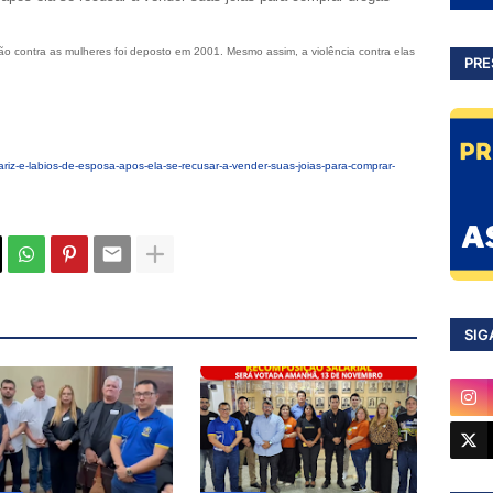
são contra as mulheres foi deposto em 2001. Mesmo assim, a violência contra elas
PRE
riz-e-labios-de-esposa-apos-ela-se-recusar-a-vender-suas-joias-para-comprar-
SIG