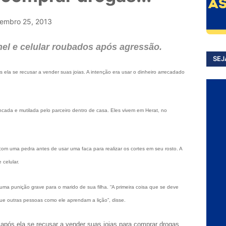
embro 25, 2013
nel e celular roubados após agressão.
SEJ
 ela se recusar a vender suas joias. A intenção era usar o dinheiro arrecadado
cada e mutilada pelo parceiro dentro de casa. Eles vivem em Herat, no
 uma pedra antes de usar uma faca para realizar os cortes em seu rosto. A
 celular.
uma punição grave para o marido de sua filha. “A primeira coisa que se deve
 que outras pessoas como ele aprendam a lição”, disse.