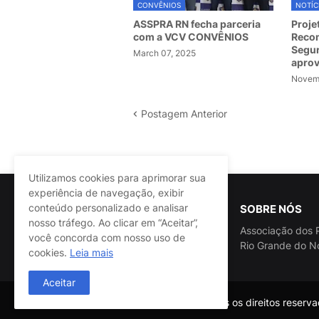
CONVÊNIOS
NOTÍC
ASSPRA RN fecha parceria
Proje
com a VCV CONVÊNIOS
Recom
Segur
March 07, 2025
apro
Novemb
Postagem Anterior
Utilizamos cookies para aprimorar sua
experiência de navegação, exibir
conteúdo personalizado e analisar
SOBRE NÓS
nosso tráfego. Ao clicar em “Aceitar”,
Associação dos P
você concorda com nosso uso de
Rio Grande do N
cookies.
Leia mais
Aceitar
@ASSPRA RN Todos os direitos reservad