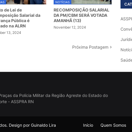
IAS
NOTÍCIAS
CAT
to de Lei de
RECOMPOSIÇÃO SALARIAL
posição Salarial da
DA PM/CBM SERÁ VOTADA
ASSP
ança Pública é
AMANHÃ (13)
vado na ALRN
November 12, 2024
Convê
er 13, 2024
Jurídi
Próxima Postagem
Notíc
Saúd
raças da Polícia Militar da Região Agreste do Estado do
orte - ASSPRA RN
os. Design por Guinaldo Lira
Início
Quem Somos