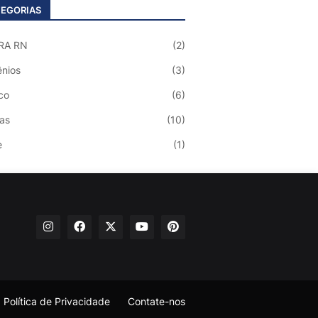
EGORIAS
RA RN
(2)
nios
(3)
co
(6)
ias
(10)
e
(1)
Política de Privacidade
Contate-nos