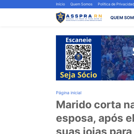
Início
Quem Somos
Política de Privacida
QUEM SOM
Página inicial
Marido corta na
esposa, após e
suas joias para