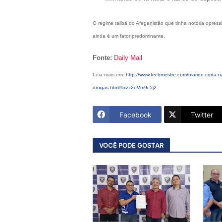
O regime talibã do Afeganistão que tinha notória opres
ainda é um fator predominante.
Fonte:
Daily Mail
Leia mais em:
http://www.techmestre.com/marido-corta-na
drogas.html#ixzz2oVm9c5j2
Facebook
Twitter
VOCÊ PODE GOSTAR