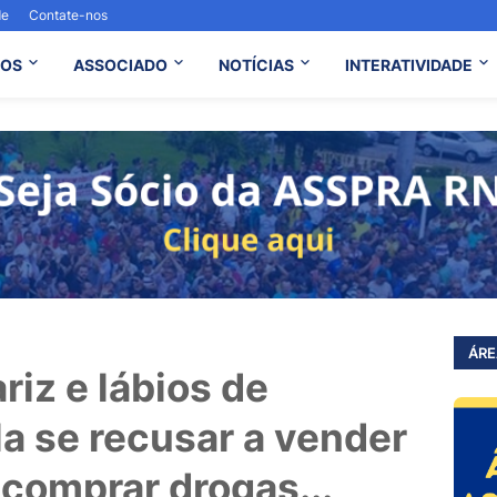
de
Contate-nos
OS
ASSOCIADO
NOTÍCIAS
INTERATIVIDADE
ÁRE
riz e lábios de
la se recusar a vender
 comprar drogas...