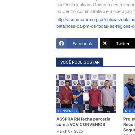
audiência junto ao Governo nesta segu
no Centro Administrativo e a operaçã
http://asspmbmrn.org.br/noticias/deta
batalhoes-da-pm-de-todas-as-regioes-d
Facebook
Twitter
VOCÊ PODE GOSTAR
CONVÊNIOS
NOTÍC
ASSPRA RN fecha parceria
Proje
com a VCV CONVÊNIOS
Recom
Segur
March 07, 2025