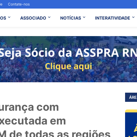
de
Contate-nos
OS
ASSOCIADO
NOTÍCIAS
INTERATIVIDADE
ÁRE
urança com
executada em
M de todas as regiões