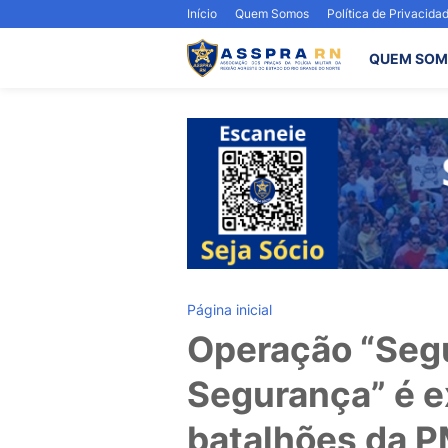
Início
Quem Somos
Política de Privacida
QUEM SOM
Página inicial
Operação “Seg
Segurança” é 
batalhões da P