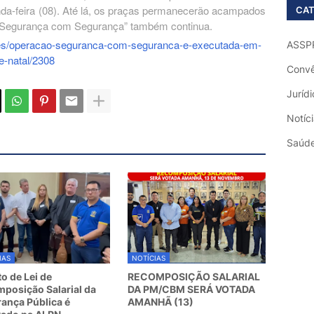
nda-feira (08). Até lá, os praças permanecerão acampados
CAT
o “Segurança com Segurança” também continua.
lhes/operacao-seguranca-com-seguranca-e-executada-em-
ASSP
e-natal/2308
Convê
Jurídi
Notíc
Saúd
IAS
NOTÍCIAS
to de Lei de
RECOMPOSIÇÃO SALARIAL
posição Salarial da
DA PM/CBM SERÁ VOTADA
ança Pública é
AMANHÃ (13)