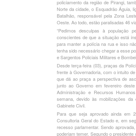
policiamento da região de Pirangi, ta
Norte da cidade, o Esquadrão Águia, l
Batalhão, responsável pela Zona Lest
Oeste. Ao todo, estão paralisadas 46 via
“Pedimos desculpas à população pel
conscientes de que a situação está ins
para manter a polícia na rua e isso 
tenha sido necessário chegar a esse p
e Sargentos Policiais Militares e Bo
Desde terça-feira (03), praças da Pol
frente à Governadoria, com o intuito d
que dá ao praça a perspectiva de asc
junto ao Governo em fevereiro dest
Administração e Recursos Humanos 
semana, devido às mobilizações da c
Gabinete Civil.
Para que seja aprovado ainda em 20
Consultoria Geral do Estado e, em seg
recesso parlamentar. Sendo aprovada, 
poderiam temer. Segundo o presidente