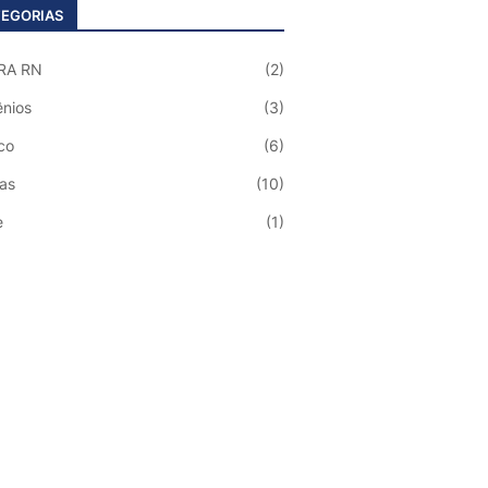
EGORIAS
RA RN
(2)
nios
(3)
co
(6)
ias
(10)
e
(1)