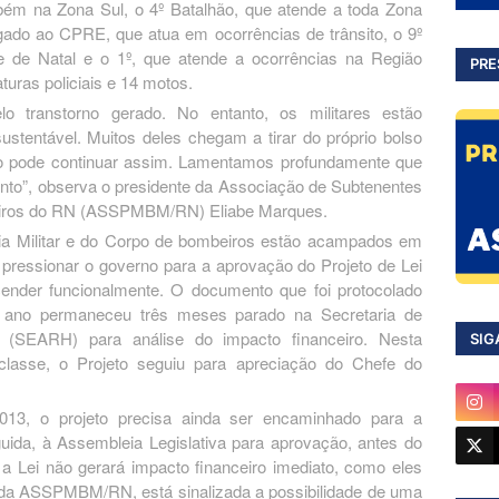
mbém na Zona Sul, o 4º Batalhão, que atende a toda Zona
igado ao CPRE, que atua em ocorrências de trânsito, o 9º
e de Natal e o 1º, que atende a ocorrências na Região
PRE
turas policiais e 14 motos.
o transtorno gerado. No entanto, os militares estão
ustentável. Muitos deles chegam a tirar do próprio bolso
não pode continuar assim. Lamentamos profundamente que
onto”, observa o presidente da Associação de Subtenentes
mbeiros do RN (ASSPMBM/RN) Eliabe Marques.
ícia Militar e do Corpo de bombeiros estão acampados em
e pressionar o governo para a aprovação do Projeto de Lei
ender funcionalmente. O documento que foi protocolado
e ano permaneceu três meses parado na Secretaria de
(SEARH) para análise do impacto financeiro. Nesta
SIG
lasse, o Projeto seguiu para apreciação do Chefe do
13, o projeto precisa ainda ser encaminhado para a
uida, à Assembleia Legislativa para aprovação, antes do
a Lei não gerará impacto financeiro imediato, como eles
 da ASSPMBM/RN, está sinalizada a possibilidade de uma