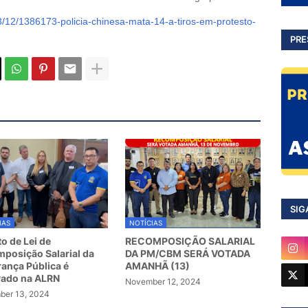
/12/1386173-policia-chinesa-mata-14-a-tiros-em-protesto-
PRE
SIG
IAS
NOTÍCIAS
to de Lei de
RECOMPOSIÇÃO SALARIAL
posição Salarial da
DA PM/CBM SERÁ VOTADA
ança Pública é
AMANHÃ (13)
vado na ALRN
November 12, 2024
er 13, 2024