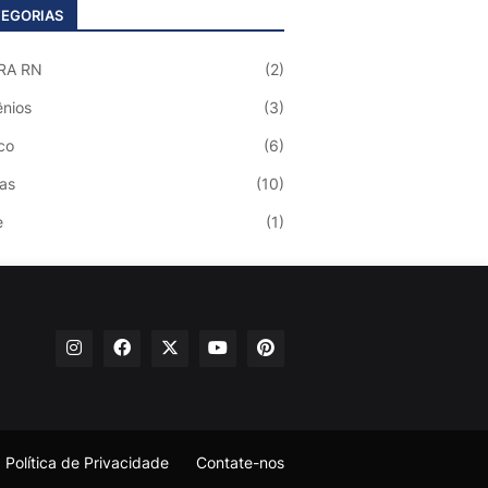
EGORIAS
RA RN
(2)
nios
(3)
co
(6)
ias
(10)
e
(1)
Política de Privacidade
Contate-nos