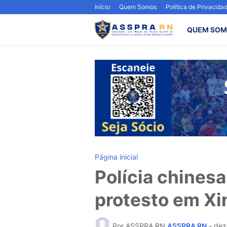
Início
Quem Somos
Política de Privacida
QUEM SOM
Página inicial
Polícia chinesa
protesto em Xin
Por ASSPRA RN
ASSPRA RN
-
dez