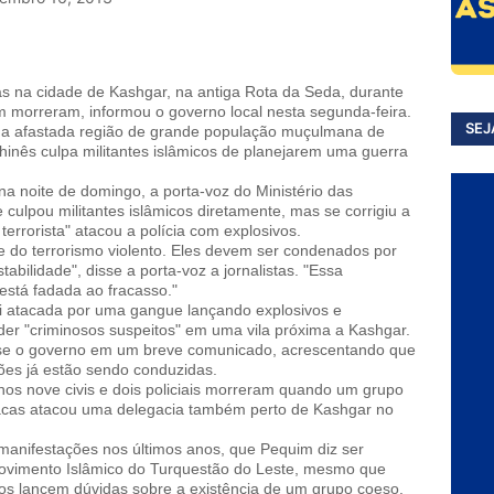
oas na cidade de Kashgar, na antiga Rota da Seda, durante
ém morreram, informou o governo local nesta segunda-feira.
SEJ
o na afastada região de grande população muçulmana de
hinês culpa militantes islâmicos de planejarem uma guerra
na noite de domingo, a porta-voz do Ministério das
culpou militantes islâmicos diretamente, mas se corrigiu a
errorista" atacou a polícia com explosivos.
 do terrorismo violento. Eles devem ser condenados por
bilidade", disse a porta-voz a jornalistas. "Essa
está fadada ao fracasso."
foi atacada por uma gangue lançando explosivos e
r "criminosos suspeitos" em uma vila próxima a Kashgar.
isse o governo em um breve comunicado, acrescentando que
ões já estão sendo conduzidas.
enos nove civis e dois policiais morreram quando um grupo
cas atacou uma delegacia também perto de Kashgar no
manifestações nos últimos anos, que Pequim diz ser
Movimento Islâmico do Turquestão do Leste, mesmo que
nos lancem dúvidas sobre a existência de um grupo coeso.