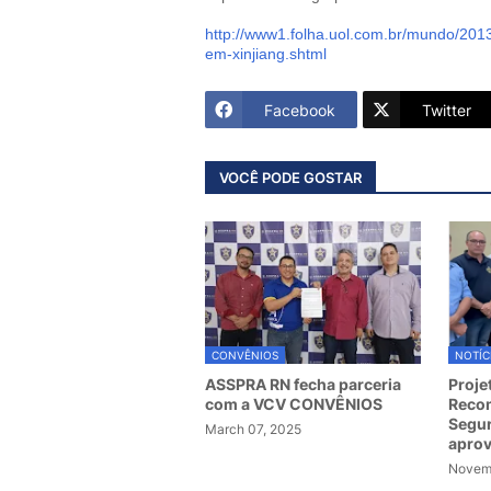
http://www1.folha.uol.com.br/mundo/2013
em-xinjiang.shtml
Facebook
Twitter
VOCÊ PODE GOSTAR
CONVÊNIOS
NOTÍC
ASSPRA RN fecha parceria
Proje
com a VCV CONVÊNIOS
Recom
Segur
March 07, 2025
apro
Novemb