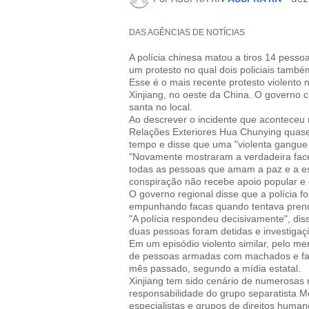
DAS AGÊNCIAS DE NOTÍCIAS
A polícia chinesa matou a tiros 14 pess
um protesto no qual dois policiais tamb
Esse é o mais recente protesto violent
Xinjiang, no oeste da China. O governo c
santa no local.
Ao descrever o incidente que aconteceu 
Relações Exteriores Hua Chunying quase 
tempo e disse que uma "violenta gangue t
"Novamente mostraram a verdadeira face
todas as pessoas que amam a paz e a esta
conspiração não recebe apoio popular e 
O governo regional disse que a polícia 
empunhando facas quando tentava prende
"A polícia respondeu decisivamente", d
duas pessoas foram detidas e investigaç
Em um episódio violento similar, pelo m
de pessoas armadas com machados e fa
mês passado, segundo a mídia estatal.
Xinjiang tem sido cenário de numerosas 
responsabilidade do grupo separatista 
especialistas e grupos de direitos huma