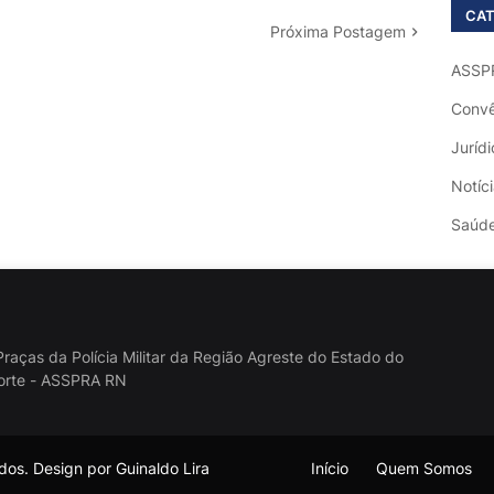
CAT
Próxima Postagem
ASSP
Convê
Jurídi
Notíc
Saúd
raças da Polícia Militar da Região Agreste do Estado do
orte - ASSPRA RN
os. Design por Guinaldo Lira
Início
Quem Somos