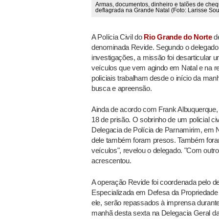
Armas, documentos, dinheiro e talões de che
deflagrada na Grande Natal (Foto: Larisse Sou
A Polícia Civil do
Rio Grande do Norte
de
denominada Revide. Segundo o delegado 
investigações, a missão foi desarticular 
veículos que vem agindo em Natal e na reg
policiais trabalham desde o início da m
busca e apreensão.
Ainda de acordo com Frank Albuquerque,
18 de prisão. O sobrinho de um policial civ
Delegacia de Polícia de Parnamirim, em 
dele também foram presos. Também fora
veículos", revelou o delegado. "Com outr
acrescentou.
A operação Revide foi coordenada pelo de
Especializada em Defesa da Propriedade 
ele, serão repassados à imprensa durante 
manhã desta sexta na Delegacia Geral da 