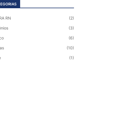
EGORIAS
RA RN
(2)
nios
(3)
co
(6)
ias
(10)
e
(1)