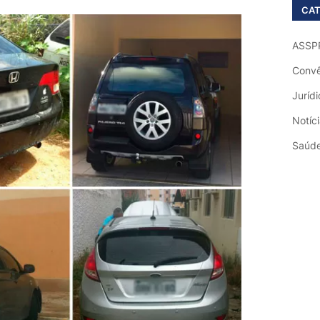
CAT
ASSP
Convê
Jurídi
Notíc
Saúd