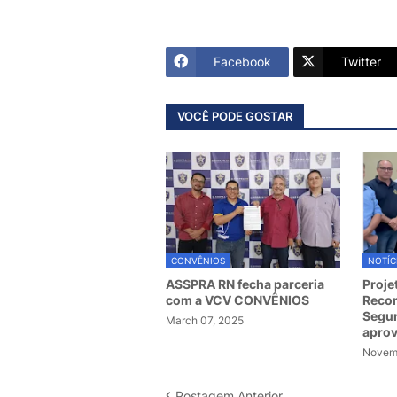
Facebook
Twitter
VOCÊ PODE GOSTAR
CONVÊNIOS
NOTÍC
ASSPRA RN fecha parceria
Proje
com a VCV CONVÊNIOS
Recom
Segur
March 07, 2025
apro
Novemb
Postagem Anterior