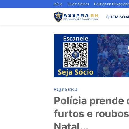
Início
Quem Somos
Política de Privacida
QUEM SOM
Página inicial
Polícia prende 
furtos e roubo
Natal...