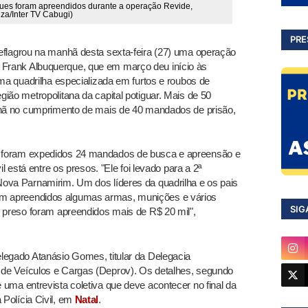
ques foram apreendidos durante a operação Revide,
za/Inter TV Cabugi)
PRE
flagrou na manhã desta sexta-feira (27) uma operação
Frank Albuquerque, que em março deu início às
uma quadrilha especializada em furtos e roubos de
ião metropolitana da capital potiguar. Mais de 50
anhã no cumprimento de mais de 40 mandados de prisão,
 foram expedidos 24 mandados de busca e apreensão e
il está entre os presos. "Ele foi levado para a 2ª
Nova Parnamirim. Um dos líderes da quadrilha e os pais
m apreendidos algumas armas, munições e vários
SIG
o preso foram apreendidos mais de R$ 20 mil",
legado Atanásio Gomes, titular da Delegacia
de Veículos e Cargas (Deprov). Os detalhes, segundo
uma entrevista coletiva que deve acontecer no final da
Polícia Civil, em
Natal
.