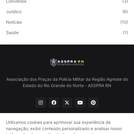
Convênios
(3)
Jurídico
(6)
Notícias
(10)
Saúde
(1)
Associação dos Praças da Polícia Militar da Região Agreste do
Estado do Rio Grande do Norte - ASSPRA RN
Utilizamos cookies para aprimorar sua experiência de
navegação, exibir conteúdo personalizado e analisar nosso
Início
Quem Somos
Política de Privacidade