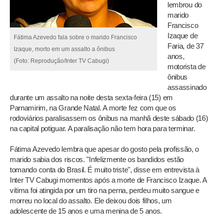
lembrou do
marido
Francisco
Izaque de
Fátima Azevedo fala sobre o marido Francisco
Faria, de 37
Izaque, morto em um assalto a ônibus
anos,
(Foto: Reprodução/Inter TV Cabugi)
motorista de
ônibus
assassinado
durante um assalto na noite desta sexta-feira (15) em
Parnamirim, na Grande Natal. A morte fez com que os
rodoviários paralisassem os ônibus na manhã deste sábado (16)
na capital potiguar. A paralisação não tem hora para terminar.
Fátima Azevedo lembra que apesar do gosto pela profissão, o
marido sabia dos riscos. "Infelizmente os bandidos estão
tomando conta do Brasil. É muito triste", disse em entrevista à
Inter TV Cabugi momentos após a morte de Francisco Izaque. A
vítima foi atingida por um tiro na perna, perdeu muito sangue e
morreu no local do assalto. Ele deixou dois filhos, um
adolescente de 15 anos e uma menina de 5 anos.