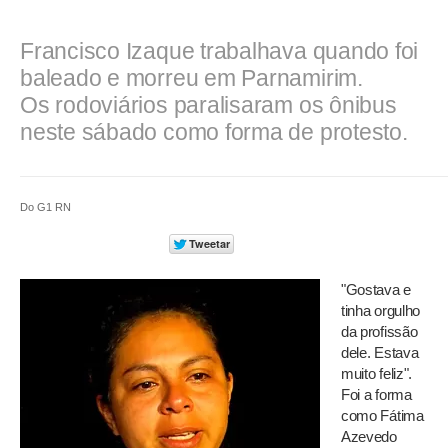
Francisco Izaque trabalhava quando foi
baleado e morreu em Parnamirim.
Os rodoviários paralisaram os ônibus
neste sábado como forma de protesto.
Do G1 RN
"Gostava e
tinha orgulho
da profissão
dele. Estava
muito feliz".
Foi a forma
como Fátima
Azevedo