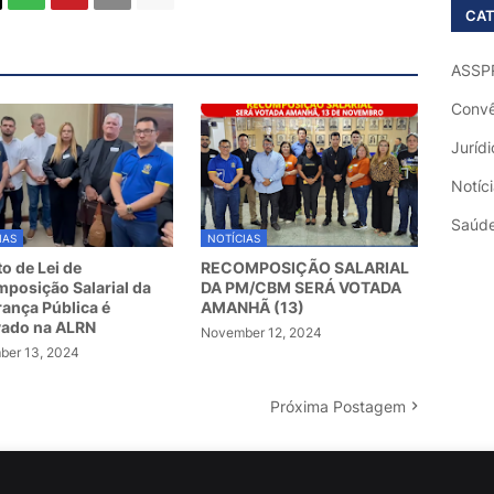
CAT
ASSP
Convê
Jurídi
Notíc
Saúd
IAS
NOTÍCIAS
to de Lei de
RECOMPOSIÇÃO SALARIAL
posição Salarial da
DA PM/CBM SERÁ VOTADA
ança Pública é
AMANHÃ (13)
vado na ALRN
November 12, 2024
er 13, 2024
Próxima Postagem