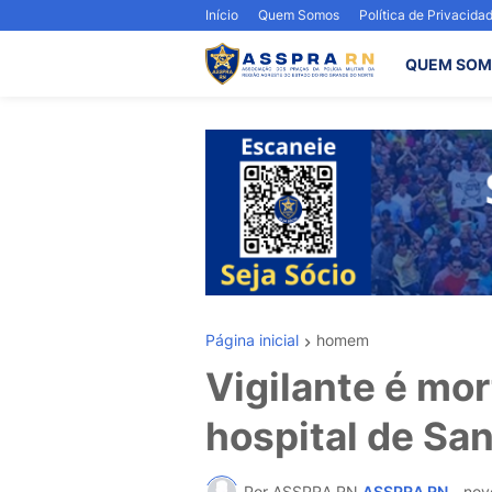
Início
Quem Somos
Política de Privacida
QUEM SOM
Página inicial
homem
Vigilante é mor
hospital de Sa
Por ASSPRA RN
ASSPRA RN
-
nov