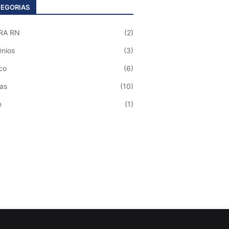
EGORIAS
RA RN
(2)
nios
(3)
co
(6)
ias
(10)
e
(1)