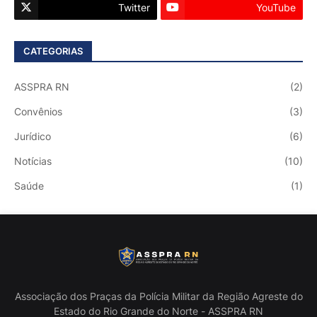
Twitter
YouTube
CATEGORIAS
ASSPRA RN
(2)
Convênios
(3)
Jurídico
(6)
Notícias
(10)
Saúde
(1)
Associação dos Praças da Polícia Militar da Região Agreste do
Estado do Rio Grande do Norte - ASSPRA RN