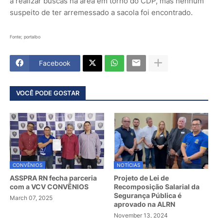
a realizar buscas na área em torno do CDP, mas nenhum
suspeito de ter arremessado a sacola foi encontrado.
Fonte; portalbo
Facebook
VOCÊ PODE GOSTAR
CONVÊNIOS
NOTÍCIAS
ASSPRA RN fecha parceria
Projeto de Lei de
com a VCV CONVÊNIOS
Recomposição Salarial da
Segurança Pública é
March 07, 2025
aprovado na ALRN
November 13, 2024