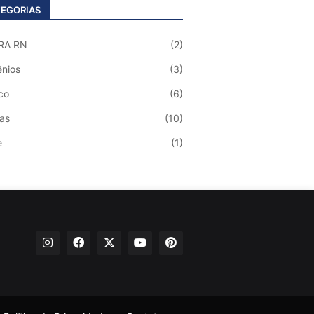
EGORIAS
RA RN
(2)
nios
(3)
co
(6)
ias
(10)
e
(1)