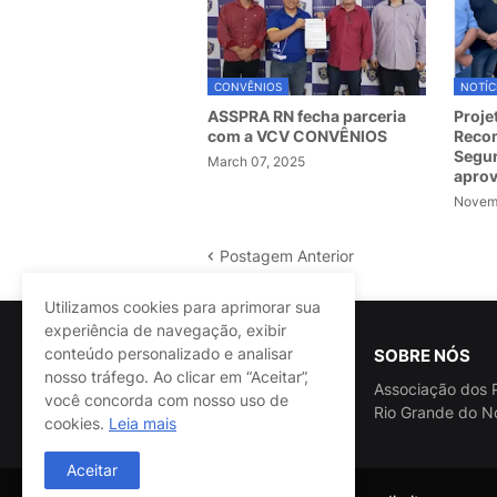
CONVÊNIOS
NOTÍC
ASSPRA RN fecha parceria
Proje
com a VCV CONVÊNIOS
Recom
Segur
March 07, 2025
apro
Novemb
Postagem Anterior
Utilizamos cookies para aprimorar sua
experiência de navegação, exibir
conteúdo personalizado e analisar
SOBRE NÓS
nosso tráfego. Ao clicar em “Aceitar”,
Associação dos P
você concorda com nosso uso de
Rio Grande do N
cookies.
Leia mais
Aceitar