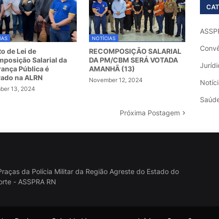
CAT
ASSP
IAS
NOTÍCIAS
Convê
to de Lei de
RECOMPOSIÇÃO SALARIAL
posição Salarial da
DA PM/CBM SERÁ VOTADA
Jurídi
ança Pública é
AMANHÃ (13)
vado na ALRN
November 12, 2024
Notíc
er 13, 2024
Saúd
Próxima Postagem
raças da Polícia Militar da Região Agreste do Estado do
orte - ASSPRA RN