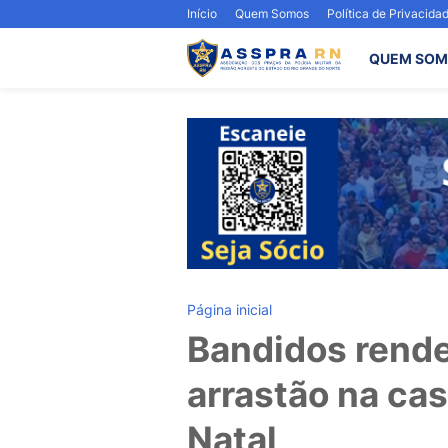
Início
Quem Somos
Política de Privacida
QUEM SOM
Página inicial
Bandidos rende
arrastão na ca
Natal