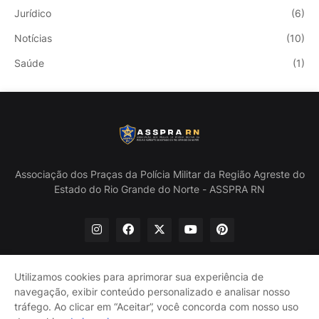
Jurídico
(6)
Notícias
(10)
Saúde
(1)
Associação dos Praças da Polícia Militar da Região Agreste do
Estado do Rio Grande do Norte - ASSPRA RN
Utilizamos cookies para aprimorar sua experiência de
navegação, exibir conteúdo personalizado e analisar nosso
Início
Quem Somos
Política de Privacidade
tráfego. Ao clicar em “Aceitar”, você concorda com nosso uso
Contate-nos