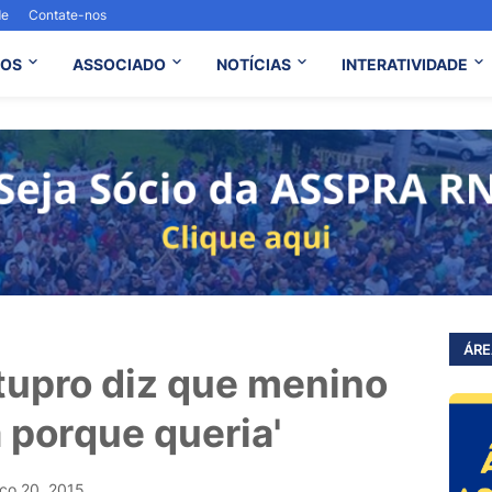
de
Contate-nos
OS
ASSOCIADO
NOTÍCIAS
INTERATIVIDADE
ÁRE
tupro diz que menino
a porque queria'
ço 20, 2015