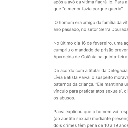
após a avó da vítima flagrá-lo. Para 
que “o menor fazia porque queria”.
O homem era amigo da família da ví
ano passado, no setor Serra Dourada
No último dia 16 de fevereiro, uma aç
cumpriu o mandado de prisão prevent
Aparecida de Goiânia na quinta-feira 
De acordo com a titular da Delegaci
Lívia Batista Paiva, o suspeito mora
paternos da criança. “Ele mantinha 
vínculo para praticar atos sexuais”,
os abusos.
Paiva explicou que o homem vai respo
(do apetite sexual) mediante presen
dois crimes têm pena de 10 a 19 anos