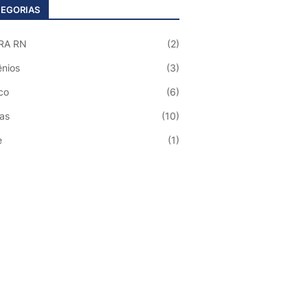
EGORIAS
RA RN
(2)
nios
(3)
co
(6)
ias
(10)
e
(1)