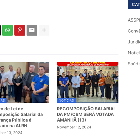
CAT
ASSP
Convê
Jurídi
Notíc
Saúd
IAS
NOTÍCIAS
to de Lei de
RECOMPOSIÇÃO SALARIAL
posição Salarial da
DA PM/CBM SERÁ VOTADA
ança Pública é
AMANHÃ (13)
vado na ALRN
November 12, 2024
er 13, 2024