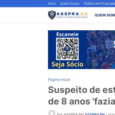
Início
Quem Somos
Política de Privacida
QUEM SOM
Página inicial
Suspeito de es
de 8 anos 'fazi
Por ASSPRA RN
ASSPRA RN
-
mar