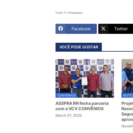
Fonte: Tv Anhanguera.
Facebook
Twitter
VOCÊ PODE GOSTAR
CONVÊNIOS
NOTÍC
ASSPRA RN fecha parceria
Proje
com a VCV CONVÊNIOS
Recom
Segur
March 07, 2025
apro
Novemb