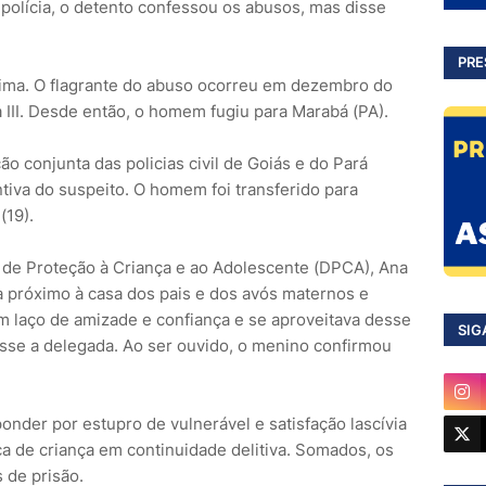
a polícia, o detento confessou os abusos, mas disse
PRE
tima. O flagrante do abuso ocorreu em dezembro do
 III. Desde então, o homem fugiu para Marabá (PA).
ão conjunta das policias civil de Goiás e do Pará
iva do suspeito. O homem foi transferido para
(19).
a de Proteção à Criança e ao Adolescente (DPCA), Ana
va próximo à casa dos pais e dos avós maternos e
um laço de amizade e confiança e se aproveitava desse
SIG
 disse a delegada. Ao ser ouvido, o menino confirmou
nder por estupro de vulnerável e satisfação lascívia
ça de criança em continuidade delitiva. Somados, os
 de prisão.