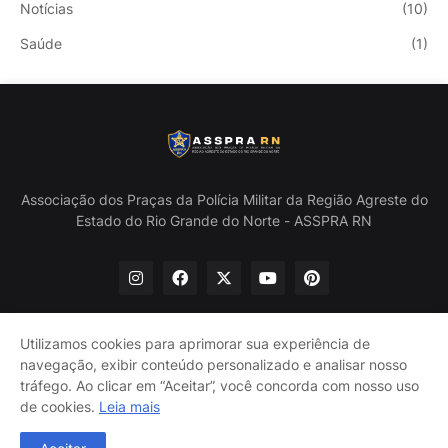
Notícias
(10)
Saúde
(1)
Associação dos Praças da Polícia Militar da Região Agreste do
Estado do Rio Grande do Norte - ASSPRA RN
Utilizamos cookies para aprimorar sua experiência de
navegação, exibir conteúdo personalizado e analisar nosso
Início
Quem Somos
Política de Privacidade
tráfego. Ao clicar em “Aceitar”, você concorda com nosso uso
Contate-nos
de cookies.
Leia mais
@ASSPRA RN Todos os direitos reservados. Design por