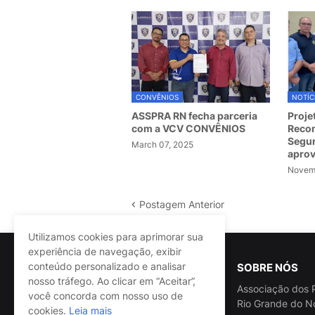
CONVÊNIOS
NOTÍC
ASSPRA RN fecha parceria
Proje
com a VCV CONVÊNIOS
Recom
Segur
March 07, 2025
apro
Novemb
Postagem Anterior
Utilizamos cookies para aprimorar sua
experiência de navegação, exibir
conteúdo personalizado e analisar
SOBRE NÓS
nosso tráfego. Ao clicar em “Aceitar”,
Associação dos P
você concorda com nosso uso de
Rio Grande do N
cookies.
Leia mais