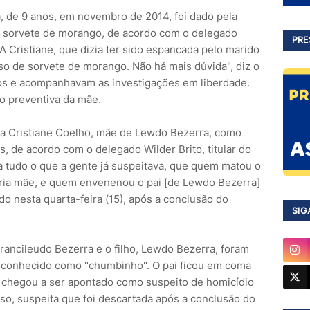
de 9 anos, em novembro de 2014, foi dado pela
m sorvete de morango, de acordo com o delegado
PRE
"A Cristiane, que dizia ter sido espancada pelo marido
o de sorvete de morango. Não há mais dúvida", diz o
itos e acompanhavam as investigações em liberdade.
ão preventiva da mãe.
onta Cristiane Coelho, mãe de Lewdo Bezerra, como
s, de acordo com o delegado Wilder Brito, titular do
rma tudo o que a gente já suspeitava, que quem matou o
pria mãe, e quem envenenou o pai [de Lewdo Bezerra]
do nesta quarta-feira (15), após a conclusão do
SIG
ancileudo Bezerra e o filho, Lewdo Bezerra, foram
 conhecido como "chumbinho". O pai ficou em coma
 chegou a ser apontado como suspeito de homicídio
caso, suspeita que foi descartada após a conclusão do