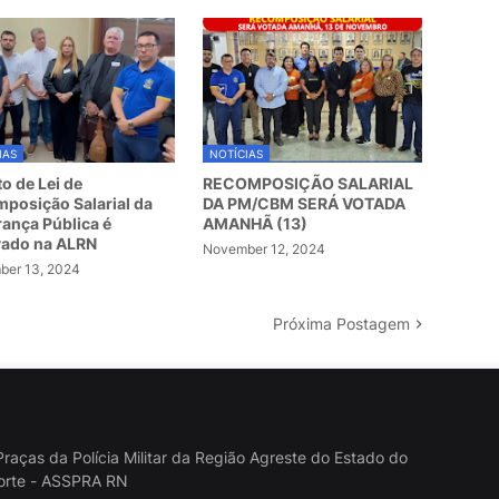
IAS
NOTÍCIAS
to de Lei de
RECOMPOSIÇÃO SALARIAL
posição Salarial da
DA PM/CBM SERÁ VOTADA
ança Pública é
AMANHÃ (13)
vado na ALRN
November 12, 2024
er 13, 2024
Próxima Postagem
raças da Polícia Militar da Região Agreste do Estado do
orte - ASSPRA RN