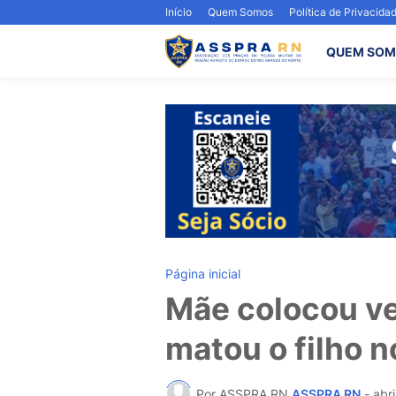
Início
Quem Somos
Política de Privacida
QUEM SOM
Página inicial
Mãe colocou v
matou o filho n
Por ASSPRA RN
ASSPRA RN
-
abri