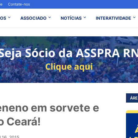
de
Contate-nos
OS
ASSOCIADO
NOTÍCIAS
INTERATIVIDADE
ÁRE
eneno em sorvete e
o Ceará!
l 16, 2015