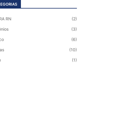
EGORIAS
RA RN
(2)
nios
(3)
co
(6)
ias
(10)
e
(1)