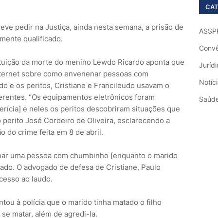
CAT
deve pedir na Justiça, ainda nesta semana, a prisão de
ASSP
amente qualificado.
Convê
ituição da morte do menino Lewdo Ricardo aponta que
Jurídi
internet sobre como envenenar pessoas com
Notíc
 e os peritos, Cristiane e Francileudo usavam o
rentes. “Os equipamentos eletrônicos foram
Saúd
erícia] e neles os peritos descobriram situações que
o perito José Cordeiro de Oliveira, esclarecendo a
 do crime feita em 8 de abril.
nar uma pessoa com chumbinho [enquanto o marido
gado. O advogado de defesa de Cristiane, Paulo
cesso ao laudo.
ou à polícia que o marido tinha matado o filho
se matar, além de agredi-la.