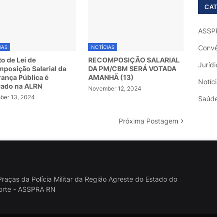
CAT
ASSP
Convê
IAS
NOTÍCIAS
to de Lei de
RECOMPOSIÇÃO SALARIAL
Jurídi
posição Salarial da
DA PM/CBM SERÁ VOTADA
ança Pública é
AMANHÃ (13)
Notíc
vado na ALRN
November 12, 2024
er 13, 2024
Saúd
Próxima Postagem
raças da Polícia Militar da Região Agreste do Estado do
orte - ASSPRA RN