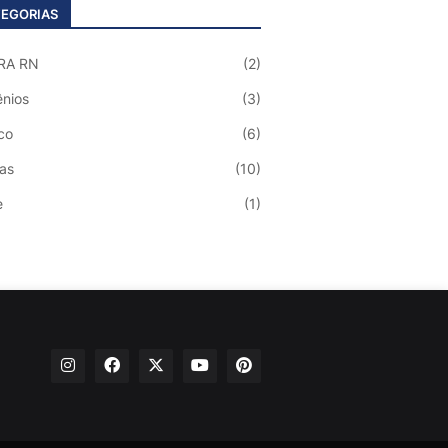
EGORIAS
RA RN
(2)
nios
(3)
co
(6)
ias
(10)
e
(1)