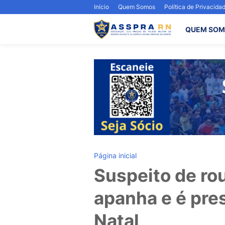
Início
Quem Somos
Política de Privacida
QUEM SOM
Página inicial
Suspeito de ro
apanha e é pre
Natal