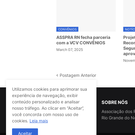
CONVÊNIOS
NOTÍC
ASSPRA RN fecha parceria
Proje
com a VCV CONVÊNIOS
Recom
Segur
March 07, 2025
apro
Novemb
Postagem Anterior
Utilizamos cookies para aprimorar sua
experiência de navegação, exibir
conteúdo personalizado e analisar
SOBRE NÓS
nosso tráfego. Ao clicar em “Aceitar”,
Associação dos P
você concorda com nosso uso de
Rio Grande do N
cookies.
Leia mais
Aceitar