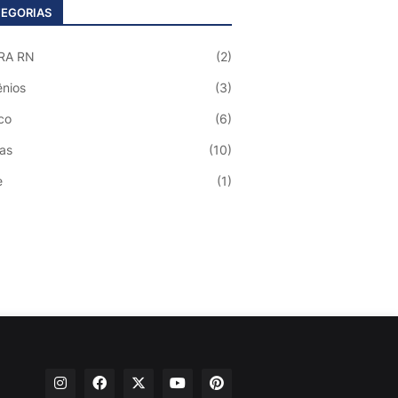
EGORIAS
RA RN
(2)
nios
(3)
co
(6)
ias
(10)
e
(1)