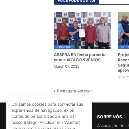
VOCÊ PODE GOSTAR
CONVÊNIOS
NOTÍC
ASSPRA RN fecha parceria
Proje
com a VCV CONVÊNIOS
Recom
Segur
March 07, 2025
apro
Novemb
Postagem Anterior
Utilizamos cookies para aprimorar sua
experiência de navegação, exibir
conteúdo personalizado e analisar
SOBRE NÓS
nosso tráfego. Ao clicar em “Aceitar”,
Associação dos P
você concorda com nosso uso de