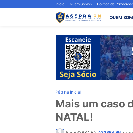
Início
Quem Somos
Política de Privacida
QUEM SOM
Página inicial
Mais um caso d
NATAL!
Por ASSPRA RN
ASSPRA RN
-
ago