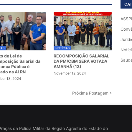
CAT
ASSP
Convê
Jurídi
IAS
NOTÍCIAS
Notíc
to de Lei de
RECOMPOSIÇÃO SALARIAL
Saúd
posição Salarial da
DA PM/CBM SERÁ VOTADA
ança Pública é
AMANHÃ (13)
vado na ALRN
November 12, 2024
er 13, 2024
Próxima Postagem
raças da Polícia Militar da Região Agreste do Estado do