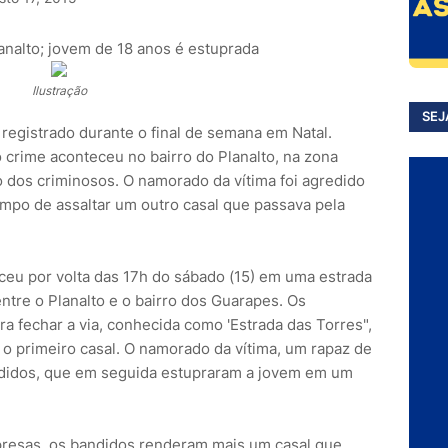
lanalto; jovem de 18 anos é estuprada
Ilustração
SEJ
 registrado durante o final de semana em Natal.
o crime aconteceu no bairro do Planalto, na zona
o dos criminosos. O namorado da vítima foi agredido
empo de assaltar um outro casal que passava pela
eu por volta das 17h do sábado (15) em uma estrada
ntre o Planalto e o bairro dos Guarapes. Os
a fechar a via, conhecida como 'Estrada das Torres",
 o primeiro casal. O namorado da vítima, um rapaz de
andidos, que em seguida estupraram a jovem em um
presas, os bandidos renderam mais um casal que