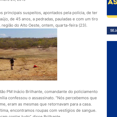
os principais suspeitos, apontados pela polícia, de ter
aújo, de 45 anos, a pedradas, pauladas e com um tiro
, região do Alto Oeste, ontem, quarta-feira (23).
SEJ
itão PM Inácio Brilhante, comandante do policiamento
família confessou o assassinato. “Nós percebemos que
rime, eram as mesmas que retornavam para a casa.
ítima, encontramos roupas com vestígios de sangue.
am contar tudo”, disse Brilhante.