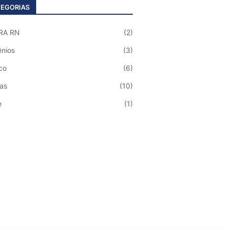
EGORIAS
RA RN
(2)
nios
(3)
co
(6)
ias
(10)
e
(1)