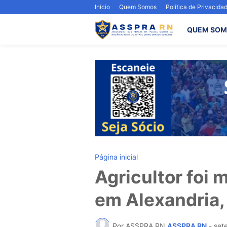
Início
Quem Somos
Política de Privacida
QUEM SOM
Página inicial
Agricultor foi 
em Alexandria, 
Por ASSPRA RN
ASSPRA RN
-
set