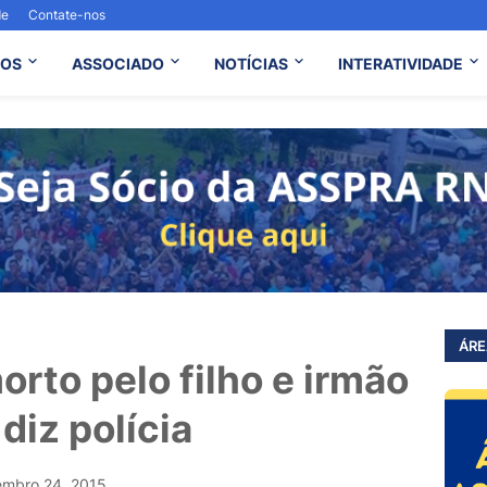
de
Contate-nos
OS
ASSOCIADO
NOTÍCIAS
INTERATIVIDADE
ÁRE
morto pelo filho e irmão
diz polícia
embro 24, 2015