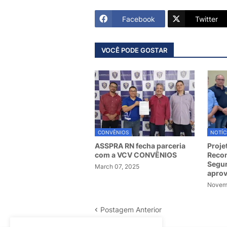
Facebook
Twitter
VOCÊ PODE GOSTAR
CONVÊNIOS
NOTÍC
ASSPRA RN fecha parceria
Proje
com a VCV CONVÊNIOS
Recom
Segur
March 07, 2025
apro
Novemb
Postagem Anterior