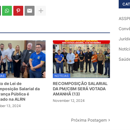
CAT
ASSP
Convê
Jurídi
Notíc
Saúd
IAS
NOTÍCIAS
to de Lei de
RECOMPOSIÇÃO SALARIAL
posição Salarial da
DA PM/CBM SERÁ VOTADA
ança Pública é
AMANHÃ (13)
vado na ALRN
November 12, 2024
er 13, 2024
Próxima Postagem